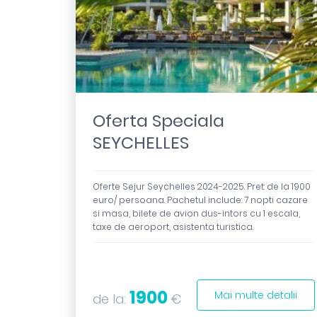
Oferta Speciala
SEYCHELLES
Oferte Sejur Seychelles 2024-2025. Pret: de la 1900
euro/ persoana. Pachetul include: 7 nopti cazare
si masa, bilete de avion dus-intors cu 1 escala,
taxe de aeroport, asistenta turistica.
1900
Mai multe detalii
de la:
€