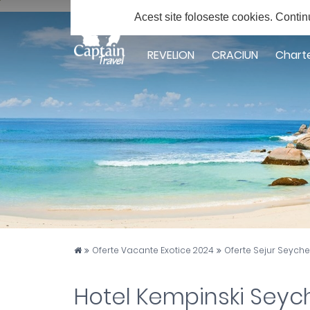
Solicita ofert
Acest site foloseste cookies.
Contin
Facebook
Twitter
Youtube
Instagram
Google
Plus
REVELION
CRACIUN
Chart
Captain Travel
Oferte Vacante Exotice 2024
Oferte Sejur Seyche
Hotel Kempinski Seych