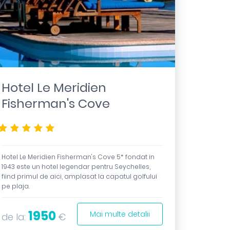
Hotel Le Meridien
Fisherman's Cove
*****
Hotel Le Meridien Fisherman's Cove 5* fondat in
1943 este un hotel legendar pentru Seychelles,
fiind primul de aici, amplasat la capatul golfului
pe plaja.
1950
Mai multe detalii
de la:
€