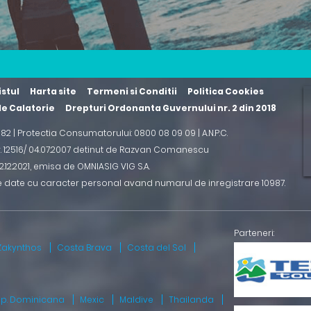
istul
Harta site
Termeni si Conditii
Politica Cookies
 de Calatorie
Drepturi Ordonanta Guvernului nr. 2 din 2018
2 82 | Protectia Consumatorului: 0800 08 09 09 |
A.N.P.C.
r. 12516/ 04.07.2007 detinut de Razvan Comanescu
.12.2021
, emisa de OMNIASIG VIG S.A.
e date cu caracter personal avand numarul de inregistrare 10987.
Zakynthos
Costa Brava
Costa del Sol
ep. Dominicana
Mexic
Maldive
Thailanda