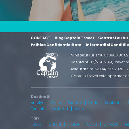
CONTACT
Blog Captain Travel
Contract cu tur
Politica Confidentialitate
Informatii si Conditii
Ministerul Turismului: 0800 86 8
Licenta nr. 871/ 25.01.2019
,
Brevet n
Asigurare nr. 52334/ 23.12.2020 - 22
Captain Travel este operator d
Antalya
Creta
Rhodos
Corfu
Santorini
Tenerife
Mallorca
Malta
Turcia
Grecia
Spania
Cipru
Bulgaria
R