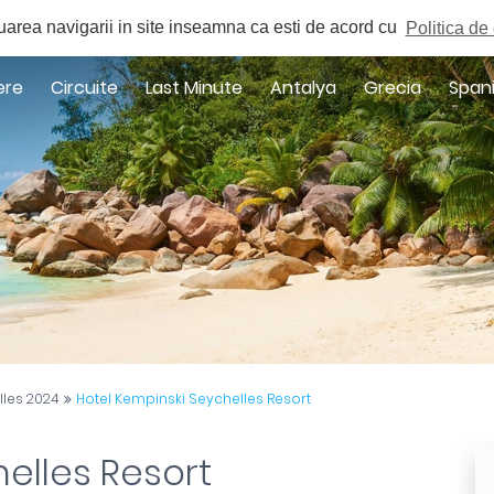
a
uarea navigarii in site inseamna ca esti de acord cu
Politica de 
ere
Circuite
Last Minute
Antalya
Grecia
Span
lles 2024
Hotel Kempinski Seychelles Resort
elles Resort