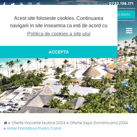
0732.136.171
SUNA UN CONSULTANT
Facebook
Twitter
Youtube
Instagram
Google
Solicita oferta
Plus
Acest site foloseste cookies.
Continuarea
navigarii in site inseamna ca esti de acord cu
Politica de cookies a site-ului
ACCEPTA
Captain Travel
Oferte Vacante Exotice 2024
Oferte Sejur Dominicana 2024
Hotel Paradisus Punta Cana