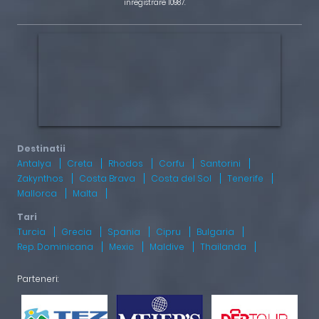
inregistrare 10987.
Antalya
Creta
Rhodos
Corfu
Santorini
Zakynthos
Costa Brava
Costa del Sol
Tenerife
Mallorca
Malta
Turcia
Grecia
Spania
Cipru
Bulgaria
Rep. Dominicana
Mexic
Maldive
Thailanda