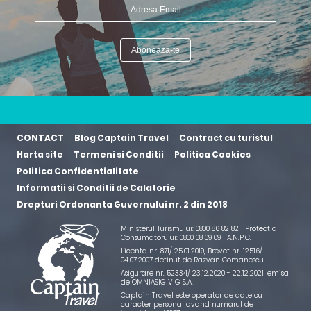
CONTACT
Blog Captain Travel
Contract cu turistul
Harta site
Termeni si Conditii
Politica Cookies
Politica Confidentialitate
Informatii si Conditii de Calatorie
Drepturi Ordonanta Guvernului nr. 2 din 2018
Ministerul Turismului: 0800 86 82 82 | Protectia
Consumatorului: 0800 08 09 09 |
A.N.P.C.
Licenta nr. 871/ 25.01.2019
,
Brevet nr. 12516/
04.07.2007 detinut de Razvan Comanescu
Asigurare nr. 52334/ 23.12.2020 - 22.12.2021
, emisa
de OMNIASIG VIG S.A.
Captain Travel este operator de date cu
caracter personal avand numarul de