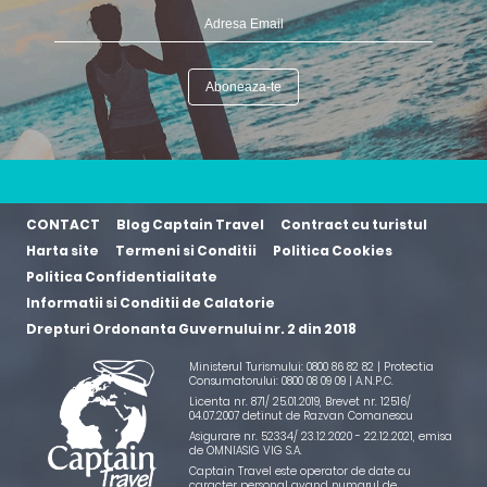
CONTACT
Blog Captain Travel
Contract cu turistul
Harta site
Termeni si Conditii
Politica Cookies
Politica Confidentialitate
Informatii si Conditii de Calatorie
Drepturi Ordonanta Guvernului nr. 2 din 2018
Ministerul Turismului: 0800 86 82 82 | Protectia
Consumatorului: 0800 08 09 09 |
A.N.P.C.
Licenta nr. 871/ 25.01.2019
,
Brevet nr. 12516/
04.07.2007 detinut de Razvan Comanescu
Asigurare nr. 52334/ 23.12.2020 - 22.12.2021
, emisa
de OMNIASIG VIG S.A.
Captain Travel este operator de date cu
caracter personal avand numarul de