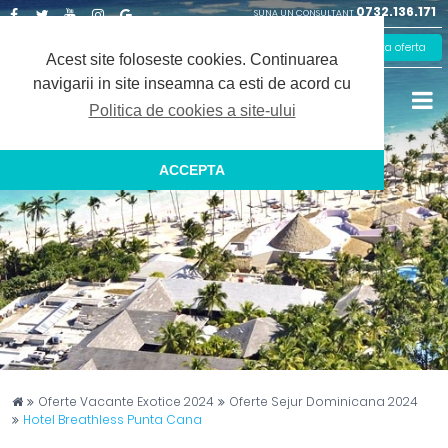
0732.136.171
SUNA UN CONSULTANT
Facebook
Twitter
Youtube
Instagram
Google
Solicita oferta
Plus
Acest site foloseste cookies.
Continuarea
navigarii in site inseamna ca esti de acord cu
Politica de cookies a site-ului
ACCEPTA
Captain Travel
Oferte Vacante Exotice 2024
Oferte Sejur Dominicana 2024
Hotel Breathless Punta Cana