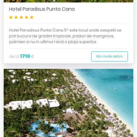
Hotel Paradisus Punta Cana
*****
Hotel Paradisus Punta Cana 5* este locul unde oaspetii se
pot bucura de gradini tropicale, paduri de mangrove,
palmieri si nu in ultimul rand o plaja superba.
1710
de la:
€
Mai multe detalii