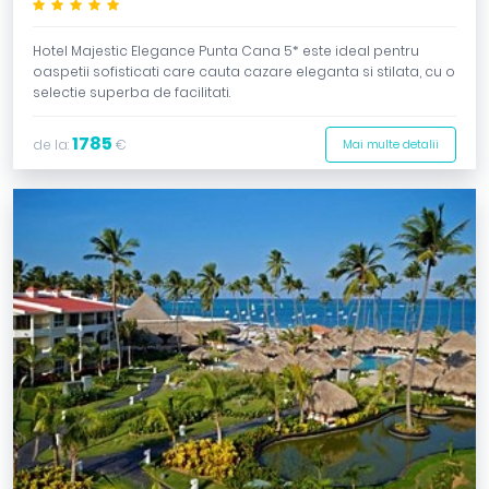
*****
Hotel Majestic Elegance Punta Cana 5* este ideal pentru
oaspetii sofisticati care cauta cazare eleganta si stilata, cu o
selectie superba de facilitati.
1785
de la:
€
Mai multe detalii