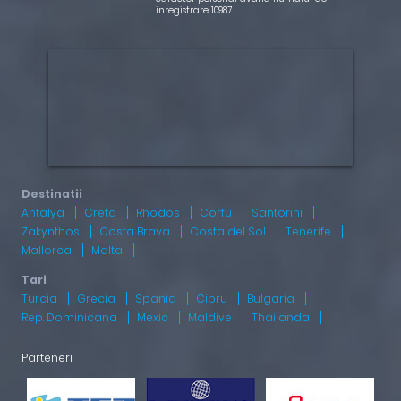
inregistrare 10987.
Antalya
Creta
Rhodos
Corfu
Santorini
Zakynthos
Costa Brava
Costa del Sol
Tenerife
Mallorca
Malta
Turcia
Grecia
Spania
Cipru
Bulgaria
Rep. Dominicana
Mexic
Maldive
Thailanda