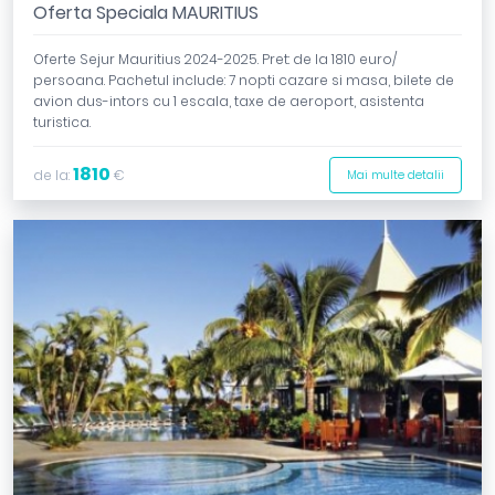
Oferta Speciala MAURITIUS
Oferte Sejur Mauritius 2024-2025. Pret: de la 1810 euro/
persoana. Pachetul include: 7 nopti cazare si masa, bilete de
avion dus-intors cu 1 escala, taxe de aeroport, asistenta
turistica.
1810
de la:
€
Mai multe detalii