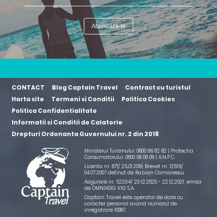
CONTACT
Blog Captain Travel
Contract cu turistul
Harta site
Termeni si Conditii
Politica Cookies
Politica Confidentialitate
Informatii si Conditii de Calatorie
Drepturi Ordonanta Guvernului nr. 2 din 2018
Ministerul Turismului: 0800 86 82 82 | Protectia
Consumatorului: 0800 08 09 09 |
A.N.P.C.
Licenta nr. 871/ 25.01.2019
,
Brevet nr. 12516/
04.07.2007 detinut de Razvan Comanescu
Asigurare nr. 52334/ 23.12.2020 - 22.12.2021
, emisa
de OMNIASIG VIG S.A.
Captain Travel este operator de date cu
caracter personal avand numarul de
inregistrare 10987.