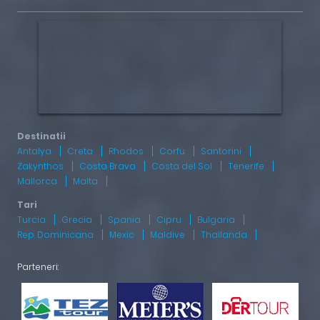
Antalya
Creta
Rhodos
Corfu
Santorini
Zakynthos
Costa Brava
Costa del Sol
Tenerife
Mallorca
Malta
Turcia
Grecia
Spania
Cipru
Bulgaria
Rep. Dominicana
Mexic
Maldive
Thailanda