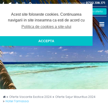
0732.136.171
SUNA UN CONSULTANT
Facebook
Twitter
Youtube
Instagram
Google
Solicita oferta
Plus
Acest site foloseste cookies.
Continuarea
navigarii in site inseamna ca esti de acord cu
Politica de cookies a site-ului
ACCEPTA
Captain Travel
Oferte Vacante Exotice 2024
Oferte Sejur Mauritius 2024
Hotel Tamassa