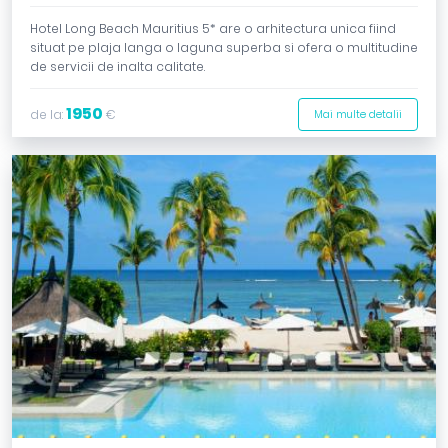
Hotel Long Beach Mauritius 5* are o arhitectura unica fiind
situat pe plaja langa o laguna superba si ofera o multitudine
de servicii de inalta calitate.
1950
de la:
€
Mai multe detalii