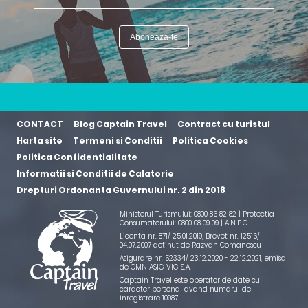
CONTACT
Blog Captain Travel
Contract cu turistul
Harta site
Termeni si Conditii
Politica Cookies
Politica Confidentialitate
Informatii si Conditii de Calatorie
Drepturi Ordonanta Guvernului nr. 2 din 2018
Ministerul Turismului: 0800 86 82 82 | Protectia
Consumatorului: 0800 08 09 09 |
A.N.P.C.
Licenta nr. 871/ 25.01.2019
,
Brevet nr. 12516/
04.07.2007 detinut de Razvan Comanescu
Asigurare nr. 52334/ 23.12.2020 - 22.12.2021
, emisa
de OMNIASIG VIG S.A.
Captain Travel este operator de date cu
caracter personal avand numarul de
inregistrare 10987.