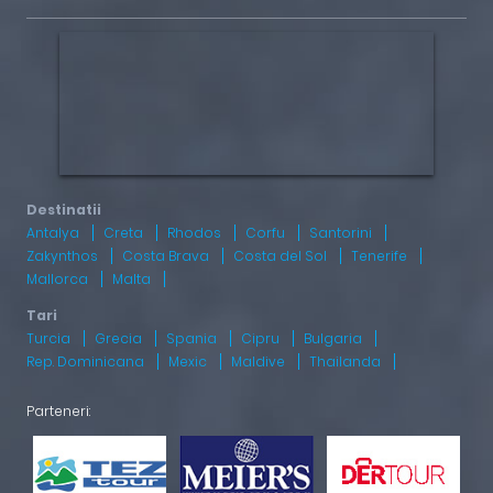
Antalya
Creta
Rhodos
Corfu
Santorini
Zakynthos
Costa Brava
Costa del Sol
Tenerife
Mallorca
Malta
Turcia
Grecia
Spania
Cipru
Bulgaria
Rep. Dominicana
Mexic
Maldive
Thailanda