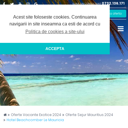
0732.136.171
SUNA UN CONSULTANT
Facebook
Twitter
Youtube
Instagram
Google
Solicita oferta
Plus
Acest site foloseste cookies.
Continuarea
navigarii in site inseamna ca esti de acord cu
Politica de cookies a site-ului
ACCEPTA
Captain Travel
Oferte Vacante Exotice 2024
Oferte Sejur Mauritius 2024
Hotel Beachcomber Le Mauricia