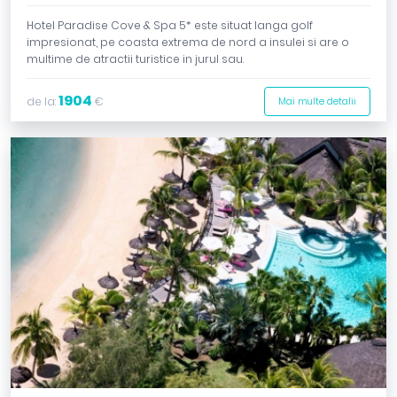
Hotel Paradise Cove & Spa 5* este situat langa golf
impresionat, pe coasta extrema de nord a insulei si are o
multime de atractii turistice in jurul sau.
1904
de la:
€
Mai multe detalii