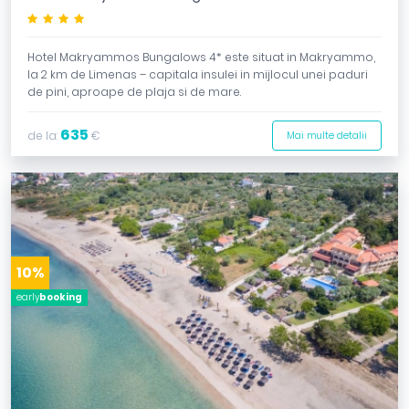
****
Hotel Makryammos Bungalows 4* este situat in Makryammo,
la 2 km de Limenas – capitala insulei in mijlocul unei paduri
de pini, aproape de plaja si de mare.
635
de la:
€
Mai multe detalii
10%
early
booking