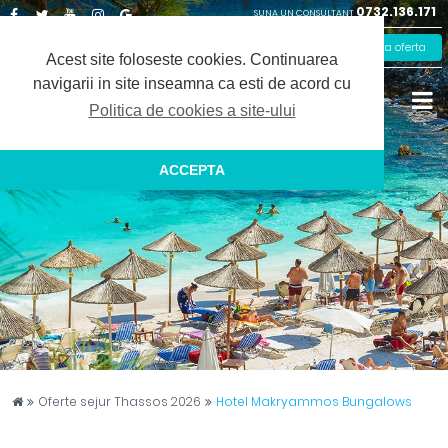
0732.136.171
SUNA UN CONSULTANT
Facebook
Twitter
Youtube
Instagram
Google
Solicita oferta
Plus
Acest site foloseste cookies.
Continuarea
navigarii in site inseamna ca esti de acord cu
Politica de cookies a site-ului
ACCEPTA
Captain Travel
Oferte sejur Thassos 2026
Hotel Makryammos Bungalows