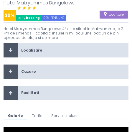
Hotel Makryammos Bungalows
20%
Localizare
early
booking
DEMIPENSIUNE
Hotel Makryammos Bungalows 4* este situat in Makryammo, la 2
km de Limenas – capitala insulei in mijlocul unei paduri de pini,
aproape de plaja si de mare.
Localizare
Cazare
Facilitati
Galerie
Tarife
Servicii Incluse