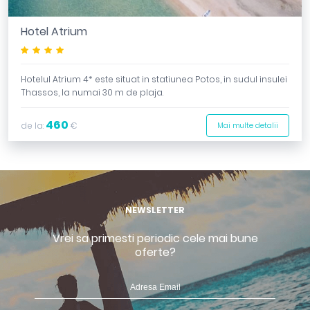
Hotel Atrium
****
Hotelul Atrium 4* este situat in statiunea Potos, in sudul insulei
Thassos, la numai 30 m de plaja.
460
de la:
€
Mai multe detalii
NEWSLETTER
Vrei sa primesti periodic cele mai bune
oferte?