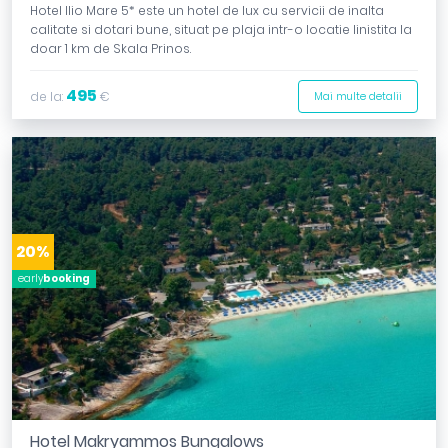
Hotel Ilio Mare 5* este un hotel de lux cu servicii de inalta
calitate si dotari bune, situat pe plaja intr-o locatie linistita la
doar 1 km de Skala Prinos.
495
de la:
€
Mai multe detalii
20%
early
booking
Hotel Makryammos Bungalows