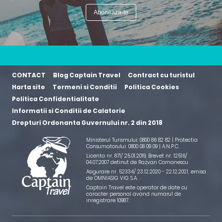
CONTACT
Blog Captain Travel
Contract cu turistul
Harta site
Termeni si Conditii
Politica Cookies
Politica Confidentialitate
Informatii si Conditii de Calatorie
Drepturi Ordonanta Guvernului nr. 2 din 2018
Ministerul Turismului: 0800 86 82 82 | Protectia
Consumatorului: 0800 08 09 09 |
A.N.P.C.
Licenta nr. 871/ 25.01.2019
,
Brevet nr. 12516/
04.07.2007 detinut de Razvan Comanescu
Asigurare nr. 52334/ 23.12.2020 - 22.12.2021
, emisa
de OMNIASIG VIG S.A.
Captain Travel este operator de date cu
caracter personal avand numarul de
inregistrare 10987.