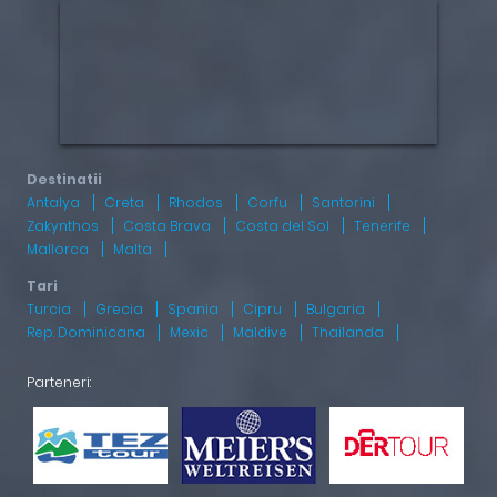
Antalya
Creta
Rhodos
Corfu
Santorini
Zakynthos
Costa Brava
Costa del Sol
Tenerife
Mallorca
Malta
Turcia
Grecia
Spania
Cipru
Bulgaria
Rep. Dominicana
Mexic
Maldive
Thailanda