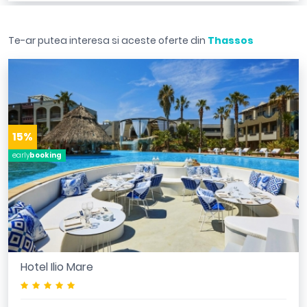
Te-ar putea interesa si aceste oferte din
Thassos
15%
early
booking
Hotel Ilio Mare
*****