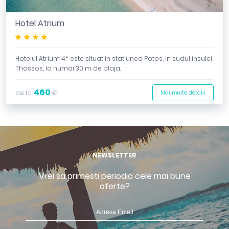
Hotel Atrium
****
Hotelul Atrium 4* este situat in statiunea Potos, in sudul insulei
Thassos, la numai 30 m de plaja.
460
de la:
€
Mai multe detalii
NEWSLETTER
Vrei sa primesti periodic cele mai bune
oferte?