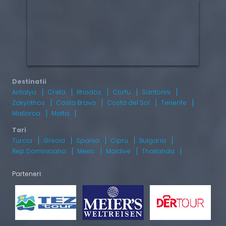
Antalya
Creta
Rhodos
Corfu
Santorini
Zakynthos
Costa Brava
Costa del Sol
Tenerife
Mallorca
Malta
Turcia
Grecia
Spania
Cipru
Bulgaria
Rep. Dominicana
Mexic
Maldive
Thailanda