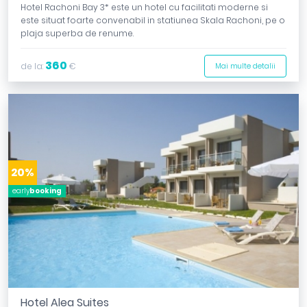
Hotel Rachoni Bay 3* este un hotel cu facilitati moderne si
este situat foarte convenabil in statiunea Skala Rachoni, pe o
plaja superba de renume.
360
de la:
€
Mai multe detalii
20%
early
booking
Hotel Alea Suites