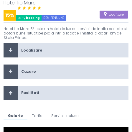
Hotel Ilio Mare
15%
Localizare
early
booking
DEMIPENSIUNE
Hotel Ilio Mare 5* este un hotel de lux cu servicii de inalta calitate si
dotari bune, situat pe plaja intr-o locatie linistita la doar 1 km de
Skala Prinos.
Localizare
Cazare
Facilitati
Galerie
Tarife
Servicii Incluse