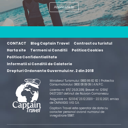
CONTACT
Blog Captain Travel
Contract cu turistul
Harta site
Termeni si Conditii
Politica Cookies
Politica Confidentialitate
Informatii si Conditii de Calatorie
Drepturi Ordonanta Guvernului nr. 2 din 2018
Ministerul Turismului: 0800 86 82 82 | Protectia
Consumatorului: 0800 08 09 09 |
A.N.P.C.
Licenta nr. 871/ 25.01.2019
,
Brevet nr. 12516/
04.07.2007 detinut de Razvan Comanescu
Asigurare nr. 52334/ 23.12.2020 - 22.12.2021
, emisa
de OMNIASIG VIG S.A.
Captain Travel este operator de date cu
caracter personal avand numarul de
inregistrare 10987.