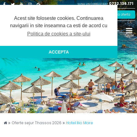
0732.136.171
SUNA UN CONSULTANT
Facebook
Twitter
Youtube
Instagram
Google
Solicita oferta
Plus
Acest site foloseste cookies.
Continuarea
navigarii in site inseamna ca esti de acord cu
Politica de cookies a site-ului
ACCEPTA
Captain Travel
Oferte sejur Thassos 2026
Hotel Ilio Mare