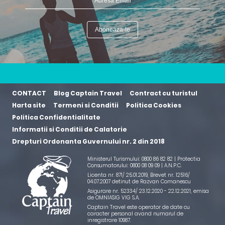
CONTACT
Blog Captain Travel
Contract cu turistul
Harta site
Termeni si Conditii
Politica Cookies
Politica Confidentialitate
Informatii si Conditii de Calatorie
Drepturi Ordonanta Guvernului nr. 2 din 2018
Ministerul Turismului: 0800 86 82 82 | Protectia
Consumatorului: 0800 08 09 09 |
A.N.P.C.
Licenta nr. 871/ 25.01.2019
,
Brevet nr. 12516/
04.07.2007 detinut de Razvan Comanescu
Asigurare nr. 52334/ 23.12.2020 - 22.12.2021
, emisa
de OMNIASIG VIG S.A.
Captain Travel este operator de date cu
caracter personal avand numarul de
inregistrare 10987.