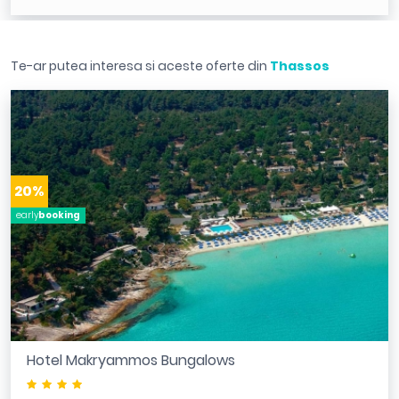
Te-ar putea interesa si aceste oferte din
Thassos
20%
early
booking
Hotel Makryammos Bungalows
****