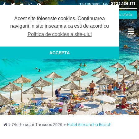
0732.136.171
SUNA UN CONSULTANT
Facebook
Twitter
Youtube
Instagram
Google
Solicita oferta
Plus
Acest site foloseste cookies.
Continuarea
navigarii in site inseamna ca esti de acord cu
Politica de cookies a site-ului
ACCEPTA
Captain Travel
Oferte sejur Thassos 2026
Hotel Alexandra Beach