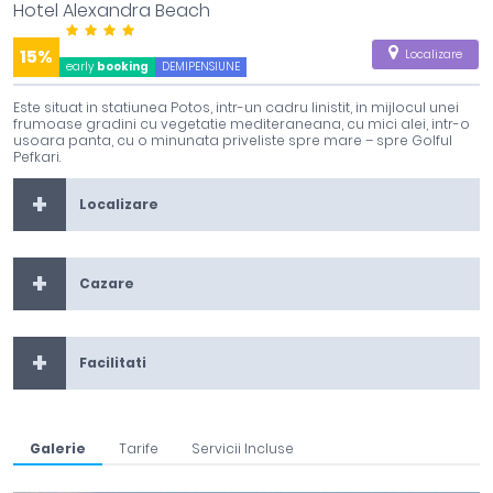
Hotel Alexandra Beach
15%
Localizare
early
booking
DEMIPENSIUNE
Este situat in statiunea Potos, intr-un cadru linistit, in mijlocul unei
frumoase gradini cu vegetatie mediteraneana, cu mici alei, intr-o
usoara panta, cu o minunata priveliste spre mare – spre Golful
Pefkari.
Localizare
Cazare
Facilitati
Galerie
Tarife
Servicii Incluse