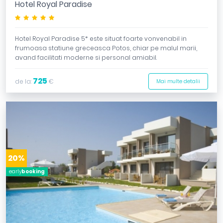
Hotel Royal Paradise
*****
Hotel Royal Paradise 5* este situat foarte vonvenabil in
frumoasa statiune greceasca Potos, chiar pe malul marii,
avand facilitati moderne si personal amiabil.
725
de la:
€
Mai multe detalii
20%
early
booking