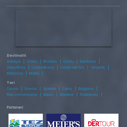
Antalya
Creta
Rhodos
Corfu
Santorini
Zakynthos
Costa Brava
Costa del Sol
Tenerife
Mallorca
Malta
Turcia
Grecia
Spania
Cipru
Bulgaria
Rep. Dominicana
Mexic
Maldive
Thailanda