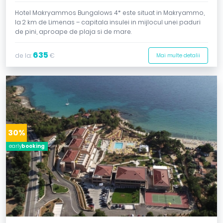
Hotel Makryammos Bungalows 4* este situat in Makryammo,
la 2 km de Limenas – capitala insulei in mijlocul unei paduri
de pini, aproape de plaja si de mare.
635
de la:
€
Mai multe detalii
30%
early
booking