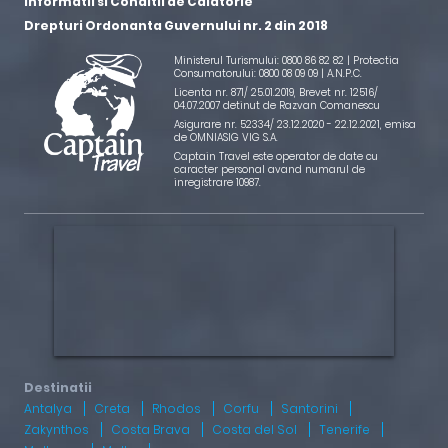
Informatii si Conditii de Calatorie
Drepturi Ordonanta Guvernului nr. 2 din 2018
Ministerul Turismului: 0800 86 82 82 | Protectia
Consumatorului: 0800 08 09 09 |
A.N.P.C.
Licenta nr. 871/ 25.01.2019
,
Brevet nr. 12516/
04.07.2007 detinut de Razvan Comanescu
Asigurare nr. 52334/ 23.12.2020 - 22.12.2021
, emisa
de OMNIASIG VIG S.A.
Captain Travel este operator de date cu
caracter personal avand numarul de
inregistrare 10987.
Antalya
Creta
Rhodos
Corfu
Santorini
Zakynthos
Costa Brava
Costa del Sol
Tenerife