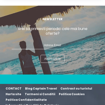
NEWSLETTER
Vrei sa primesti periodic cele mai bune
oferte?
CONTACT
Blog Captain Travel
Contract cu turistul
Harta site
Termeni si Conditii
Politica Cookies
Politica Confidentialitate