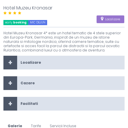
Hotel Muzeu Kronasar
Localizare
early
booking
MIC DEJUN
Hotel Muzeu Kronasar 4* este un hotel tematic de 4 stele superior
din Europa-Park, Germania, inspirat de un muzeu de istorie
naturala si mitologie nordica, oferind camere tematice, suite cu
artefacte si acces facil la parcul de distractii si la parcul acvatic
Rulantica, combinand luxul cu o atmosfera de aventura.
Localizare
Cazare
Facilitati
Galerie
Tarife
Servicii Incluse