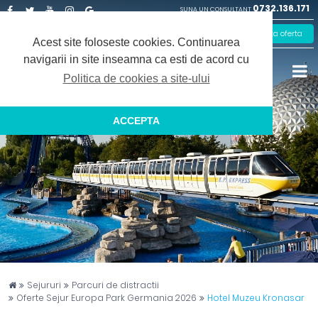
0732.136.171
SUNA UN CONSULTANT
Facebook
Twitter
Youtube
Instagram
Google
Solicita oferta
Plus
Acest site foloseste cookies.
Continuarea
navigarii in site inseamna ca esti de acord cu
Politica de cookies a site-ului
ACCEPTA
Captain Travel
Sejururi
Parcuri de distractii
Oferte Sejur Europa Park Germania 2026
Hotel Muzeu Kronasar