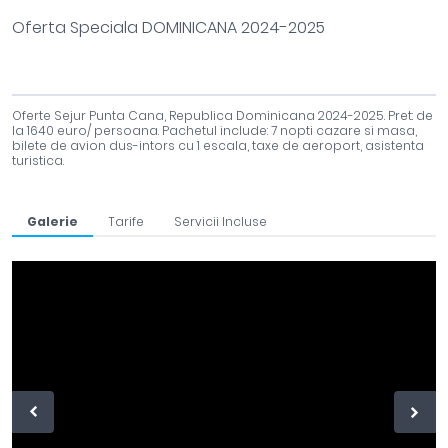
Oferta Speciala DOMINICANA 2024-2025
Oferte Sejur Punta Cana, Republica Dominicana 2024-2025. Pret: de
la 1640 euro/ persoana. Pachetul include: 7 nopti cazare si masa,
bilete de avion dus-intors cu 1 escala, taxe de aeroport, asistenta
turistica.
Galerie
Tarife
Servicii Incluse