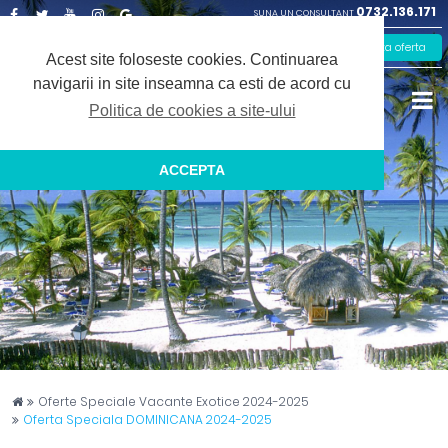
0732.136.171
SUNA UN CONSULTANT
Facebook
Twitter
Youtube
Instagram
Google
Solicita oferta
Plus
Acest site foloseste cookies.
Continuarea
navigarii in site inseamna ca esti de acord cu
Politica de cookies a site-ului
ACCEPTA
Captain Travel
Oferte Speciale Vacante Exotice 2024-2025
Oferta Speciala DOMINICANA 2024-2025