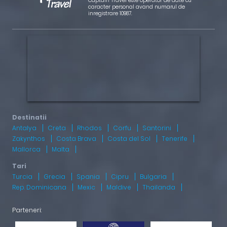
Captain Travel este operator de date cu
caracter personal avand numarul de
inregistrare 10987.
Antalya
Creta
Rhodos
Corfu
Santorini
Zakynthos
Costa Brava
Costa del Sol
Tenerife
Mallorca
Malta
Turcia
Grecia
Spania
Cipru
Bulgaria
Rep. Dominicana
Mexic
Maldive
Thailanda