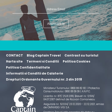
CONTACT
Blog Captain Travel
Contract cu turistul
Harta site
Termeni si Conditii
Politica Cookies
Politica Confidentialitate
Informatii si Conditii de Calatorie
Drepturi Ordonanta Guvernului nr. 2 din 2018
Ministerul Turismului: 0800 86 82 82 | Protectia
Consumatorului: 0800 08 09 09 |
A.N.P.C.
Licenta nr. 871/ 25.01.2019
,
Brevet nr. 12516/
04.07.2007 detinut de Razvan Comanescu
Asigurare nr. 52334/ 23.12.2020 - 22.12.2021
, emisa
de OMNIASIG VIG S.A.