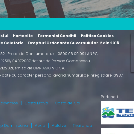
istul
Harta site
Termeni si Conditii
Politica Cookies
 de Calatorie
Drepturi Ordonanta Guvernului nr. 2 din 2018
2 82 | Protectia Consumatorului: 0800 08 09 09 |
A.N.P.C.
r. 12516/ 04.07.2007 detinut de Razvan Comanescu
.12.2021
, emisa de OMNIASIG VIG S.A.
e date cu caracter personal avand numarul de inregistrare 10987.
Zakynthos
Costa Brava
Costa del Sol
ep. Dominicana
Mexic
Maldive
Thailanda