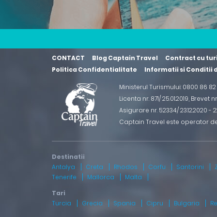
CONTACT
Blog Captain Travel
Contract cu tur
Politica Confidentialitate
Informatii si Conditii
Ministerul Turismului: 0800 86 8
Licenta nr. 871/ 25.01.2019
,
Brevet n
Asigurare nr. 52334/ 23.12.2020 - 22
Captain Travel este operator d
Antalya
Creta
Rhodos
Corfu
Santorini
Tenerife
Mallorca
Malta
Turcia
Grecia
Spania
Cipru
Bulgaria
R