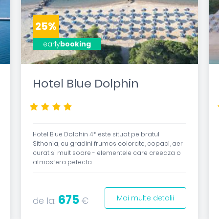
25%
early
booking
Hotel Blue Dolphin
****
Hotel Blue Dolphin 4* este situat pe bratul
Sithonia, cu gradini frumos colorate, copaci, aer
curat si mult soare - elementele care creeaza o
atmosfera pefecta.
675
Mai multe detalii
de la:
€