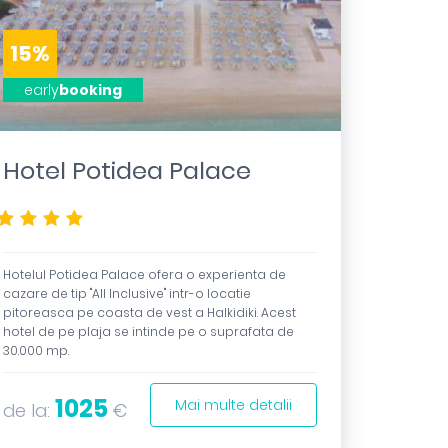
15%
early
booking
Hotel Potidea Palace
****
Hotelul Potidea Palace ofera o experienta de
cazare de tip "All Inclusive" intr-o locatie
pitoreasca pe coasta de vest a Halkidiki. Acest
hotel de pe plaja se intinde pe o suprafata de
30.000 mp.
1025
Mai multe detalii
de la:
€