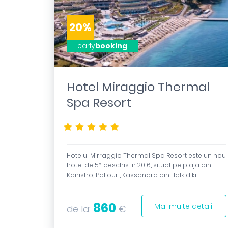
20%
early
booking
Hotel Miraggio Thermal
Spa Resort
*****
Hotelul Mirraggio Thermal Spa Resort este un nou
hotel de 5* deschis in 2016, situat pe plaja din
Kanistro, Paliouri, Kassandra din Halkidiki.
860
Mai multe detalii
de la:
€