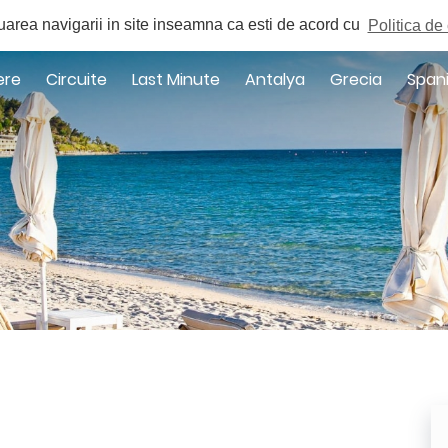
a
uarea navigarii in site inseamna ca esti de acord cu
Politica de 
ere
Circuite
Last Minute
Antalya
Grecia
Span