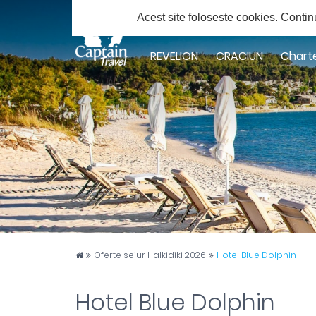
Solicita ofert
Acest site foloseste cookies.
Contin
Facebook
Twitter
Youtube
Instagram
Google
Plus
REVELION
CRACIUN
Chart
Captain Travel
Oferte sejur Halkidiki 2026
Hotel Blue Dolphin
Hotel Blue Dolphin