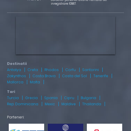
inregistrare 10987.
Antalya
Creta
Rhodos
Corfu
Santorini
Zakynthos
Costa Brava
Costa del Sol
Tenerife
Mallorca
Malta
Turcia
Grecia
Spania
Cipru
Bulgaria
Rep. Dominicana
Mexic
Maldive
Thailanda