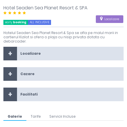
Hotel Seaden Sea Planet Resort & SPA
Localizare
early
booking
ALL INCLUSIVE
Hotelul Seaden Sea Planet Resort & Spa se afla pe malul marii in
cartierul Kizilot si ofera o plaja cu nisip privata dotata cu
debarcader.
Localizare
Cazare
Facilitati
Galerie
Tarife
Servicii Incluse