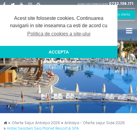
0732.136.171
SUNA UN CONSULTANT
Facebook
Twitter
Youtube
Instagram
Google
Solicita oferta
Plus
Acest site foloseste cookies.
Continuarea
navigarii in site inseamna ca esti de acord cu
Politica de cookies a site-ului
ACCEPTA
Captain Travel
Oferte Sejur Antalya 2026
Antalya - Oferte sejur Side 2026
Hotel Seaden Sea Planet Resort & SPA