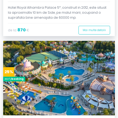
Hotel Royal Alhambra Palace 5*, construit in 2012, este situat
la aproximativ 10 km de Side, pe malul marii, ocupand o
suprafata bine amenajata de 60000 mp.
870
de la:
€
Mai multe detalii
25%
early
booking