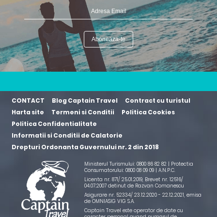
CONTACT
Blog Captain Travel
Contract cu turistul
Harta site
Termeni si Conditii
Politica Cookies
Politica Confidentialitate
Informatii si Conditii de Calatorie
Drepturi Ordonanta Guvernului nr. 2 din 2018
Ministerul Turismului: 0800 86 82 82 | Protectia
Consumatorului: 0800 08 09 09 |
A.N.P.C.
Licenta nr. 871/ 25.01.2019
,
Brevet nr. 12516/
04.07.2007 detinut de Razvan Comanescu
Asigurare nr. 52334/ 23.12.2020 - 22.12.2021
, emisa
de OMNIASIG VIG S.A.
Captain Travel este operator de date cu
caracter personal avand numarul de