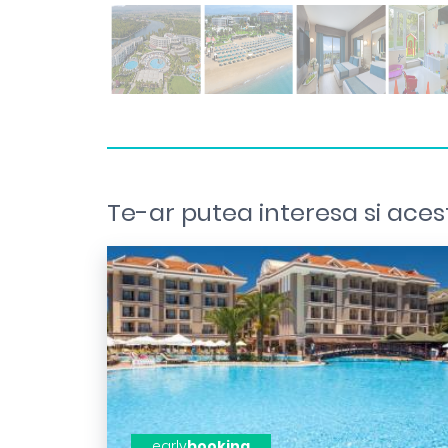
Te-ar putea interesa si aces
early
booking