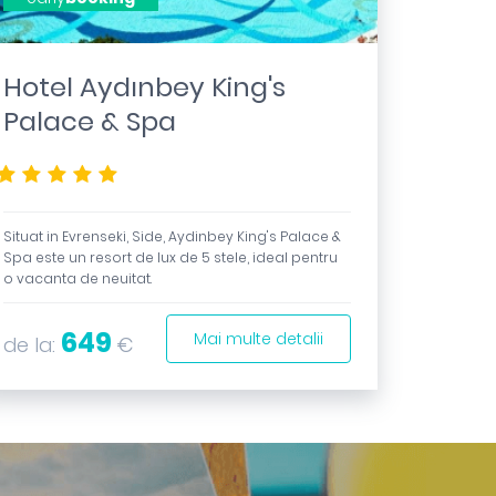
Hotel Aydınbey King's
Palace & Spa
*****
Situat in Evrenseki, Side, Aydinbey King's Palace &
Spa este un resort de lux de 5 stele, ideal pentru
o vacanta de neuitat.
649
Mai multe detalii
de la:
€