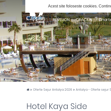
Solicita ofert
Acest site foloseste cookies.
Contin
Facebook
Twitter
Youtube
Instagram
Google
Plus
REVELION
CRACIUN
Chart
Captain Travel
Oferte Sejur Antalya 2026
Antalya - Oferte sejur 
Hotel Kaya Side