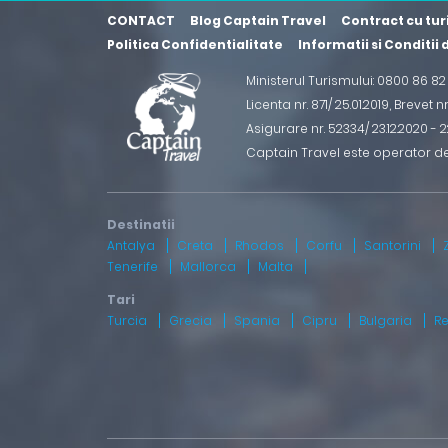
CONTACT
Blog Captain Travel
Contract cu tur
Politica Confidentialitate
Informatii si Conditii
Ministerul Turismului: 0800 86 8
Licenta nr. 871/ 25.01.2019
,
Brevet n
Asigurare nr. 52334/ 23.12.2020 - 22
Captain Travel este operator d
Antalya
Creta
Rhodos
Corfu
Santorini
Tenerife
Mallorca
Malta
Turcia
Grecia
Spania
Cipru
Bulgaria
R