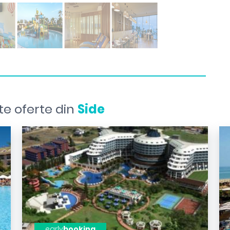
te oferte din
Side
early
booking