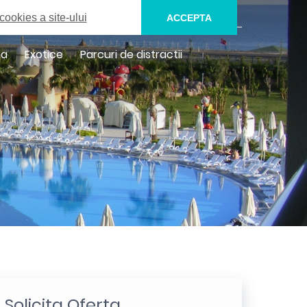
0732.136.171
SUNA UN CONSULTANT
cookies a site-ului
ACCEPTA
ia
Exotice
Parcuri de distractii
Solicita Oferta