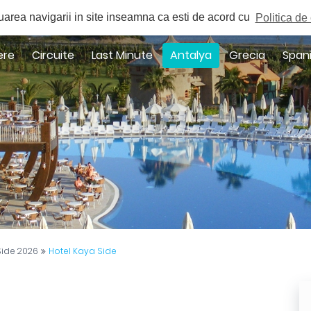
a
uarea navigarii in site inseamna ca esti de acord cu
Politica de 
ere
Circuite
Last Minute
Antalya
Grecia
Span
Side 2026
Hotel Kaya Side