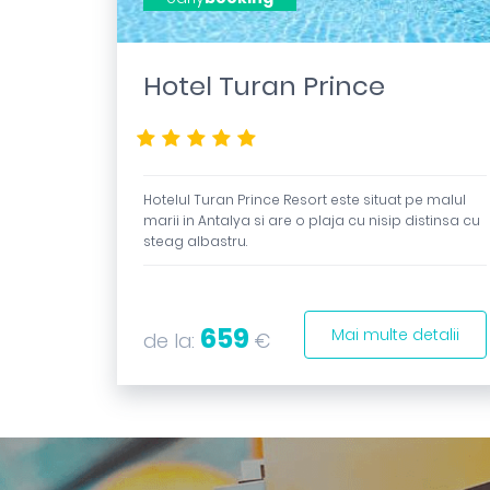
Hotel Turan Prince
*****
Hotelul Turan Prince Resort este situat pe malul
marii in Antalya si are o plaja cu nisip distinsa cu
steag albastru.
659
Mai multe detalii
de la:
€