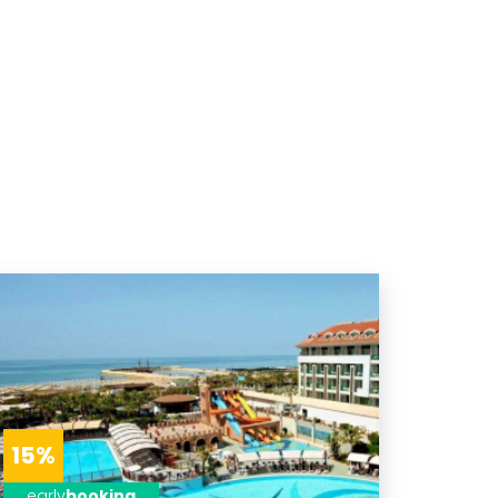
15%
early
booking