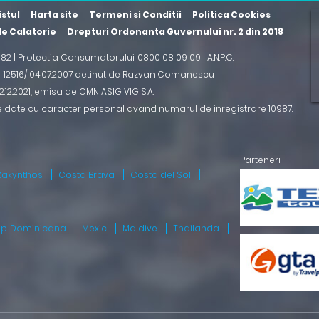
istul
Harta site
Termeni si Conditii
Politica Cookies
 de Calatorie
Drepturi Ordonanta Guvernului nr. 2 din 2018
2 82 | Protectia Consumatorului: 0800 08 09 09 |
A.N.P.C.
r. 12516/ 04.07.2007 detinut de Razvan Comanescu
.12.2021
, emisa de OMNIASIG VIG S.A.
e date cu caracter personal avand numarul de inregistrare 10987.
Zakynthos
Costa Brava
Costa del Sol
ep. Dominicana
Mexic
Maldive
Thailanda