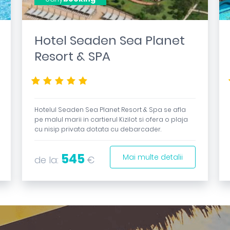
Hotel Seaden Sea Planet
Resort & SPA
*****
Hotelul Seaden Sea Planet Resort & Spa se afla
pe malul marii in cartierul Kizilot si ofera o plaja
cu nisip privata dotata cu debarcader.
545
Mai multe detalii
de la:
€