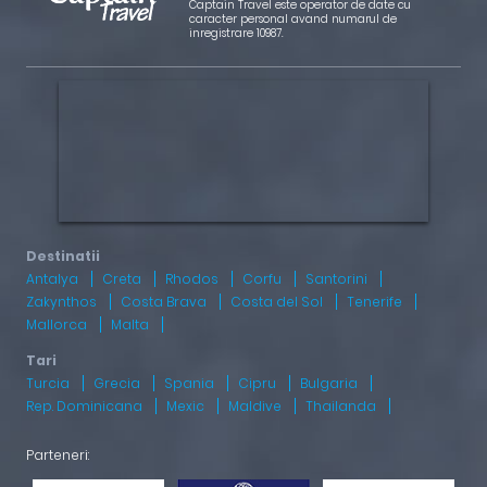
Captain Travel este operator de date cu
caracter personal avand numarul de
inregistrare 10987.
Antalya
Creta
Rhodos
Corfu
Santorini
Zakynthos
Costa Brava
Costa del Sol
Tenerife
Mallorca
Malta
Turcia
Grecia
Spania
Cipru
Bulgaria
Rep. Dominicana
Mexic
Maldive
Thailanda