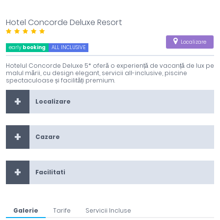
Hotel Concorde Deluxe Resort
Localizare
early
booking
ALL INCLUSIVE
Hotelul Concorde Deluxe 5* oferă o experiență de vacanță de lux pe
malul mării, cu design elegant, servicii all-inclusive, piscine
spectaculoase și facilități premium.
Localizare
Cazare
Facilitati
Galerie
Tarife
Servicii Incluse