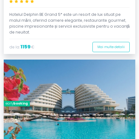
*****
Hotelul Delphin BE Grand 5* este un resort de lux situat pe
malul mării, oferind camere elegante, restaurante gourmet,
piscine impresionante și servicii exclusiviste pentru o vacanță
de neuitat.
1159
de la:
€
Mai multe detalii
early
booking