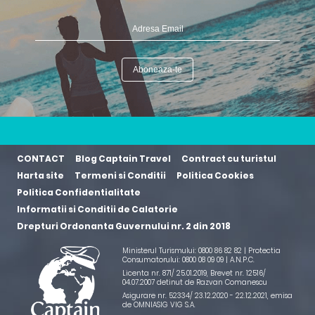
CONTACT
Blog Captain Travel
Contract cu turistul
Harta site
Termeni si Conditii
Politica Cookies
Politica Confidentialitate
Informatii si Conditii de Calatorie
Drepturi Ordonanta Guvernului nr. 2 din 2018
Ministerul Turismului: 0800 86 82 82 | Protectia
Consumatorului: 0800 08 09 09 |
A.N.P.C.
Licenta nr. 871/ 25.01.2019
,
Brevet nr. 12516/
04.07.2007 detinut de Razvan Comanescu
Asigurare nr. 52334/ 23.12.2020 - 22.12.2021
, emisa
de OMNIASIG VIG S.A.