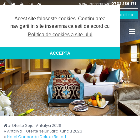
0732.136.171
SUNA UN CONSULTANT
Facebook
Twitter
Youtube
Instagram
Google
Solicita oferta
Plus
Acest site foloseste cookies.
Continuarea
navigarii in site inseamna ca esti de acord cu
Politica de cookies a site-ului
ACCEPTA
Captain Travel
Oferte Sejur Antalya 2026
Antalya - Oferte sejur Lara Kundu 2026
Hotel Concorde Deluxe Resort