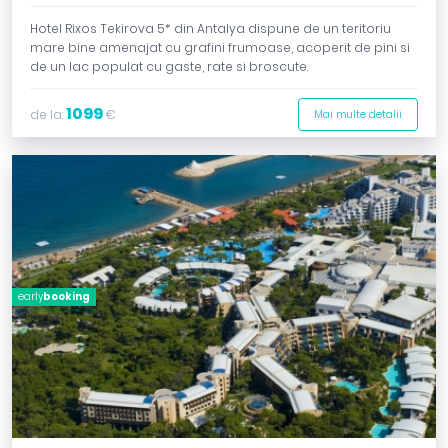
Hotel Rixos Tekirova 5* din Antalya dispune de un teritoriu
mare bine amenajat cu grafini frumoase, acoperit de pini si
de un lac populat cu gaste, rate si broscute.
1099
de la:
€
Mai multe detalii
early
booking