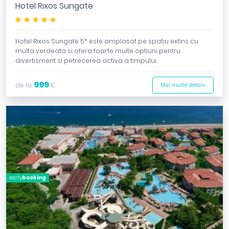
Hotel Rixos Sungate
*****
Hotel Rixos Sungate 5* este amplasat pe spatiu extins cu
multa verdeata si ofera foarte multe optiuni pentru
divertisment si petrecerea activa a timpului.
999
de la:
€
Mai multe detalii
early
booking