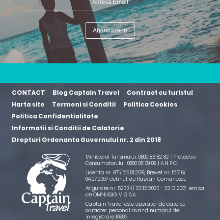
CONTACT
Blog Captain Travel
Contract cu turistul
Harta site
Termeni si Conditii
Politica Cookies
Politica Confidentialitate
Informatii si Conditii de Calatorie
Drepturi Ordonanta Guvernului nr. 2 din 2018
Ministerul Turismului: 0800 86 82 82 | Protectia
Consumatorului: 0800 08 09 09 |
A.N.P.C.
Licenta nr. 871/ 25.01.2019
,
Brevet nr. 12516/
04.07.2007 detinut de Razvan Comanescu
Asigurare nr. 52334/ 23.12.2020 - 22.12.2021
, emisa
de OMNIASIG VIG S.A.
Captain Travel este operator de date cu
caracter personal avand numarul de
inregistrare 10987.