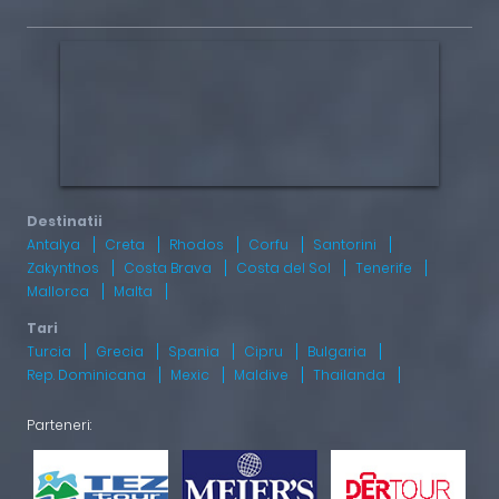
Antalya
Creta
Rhodos
Corfu
Santorini
Zakynthos
Costa Brava
Costa del Sol
Tenerife
Mallorca
Malta
Turcia
Grecia
Spania
Cipru
Bulgaria
Rep. Dominicana
Mexic
Maldive
Thailanda