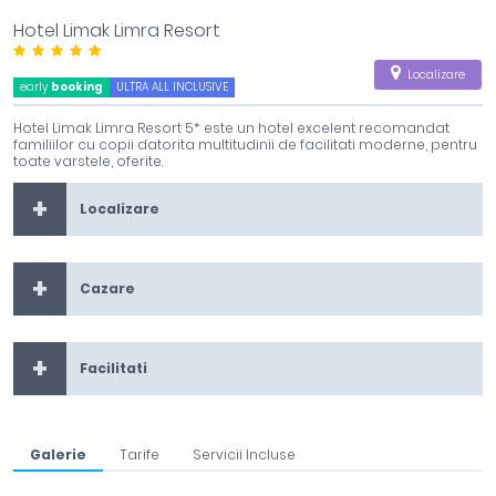
Hotel Limak Limra Resort
Localizare
early
booking
ULTRA ALL INCLUSIVE
Hotel Limak Limra Resort 5* este un hotel excelent recomandat
familiilor cu copii datorita multitudinii de facilitati moderne, pentru
toate varstele, oferite.
Localizare
Cazare
Facilitati
Galerie
Tarife
Servicii Incluse