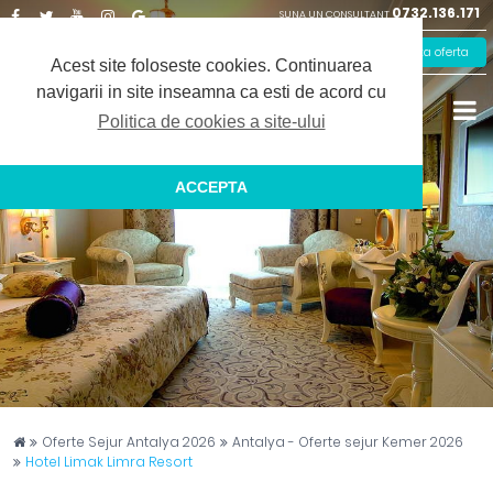
0732.136.171
SUNA UN CONSULTANT
Facebook
Twitter
Youtube
Instagram
Google
Solicita oferta
Plus
Acest site foloseste cookies.
Continuarea
navigarii in site inseamna ca esti de acord cu
Politica de cookies a site-ului
ACCEPTA
Captain Travel
Oferte Sejur Antalya 2026
Antalya - Oferte sejur Kemer 2026
Hotel Limak Limra Resort