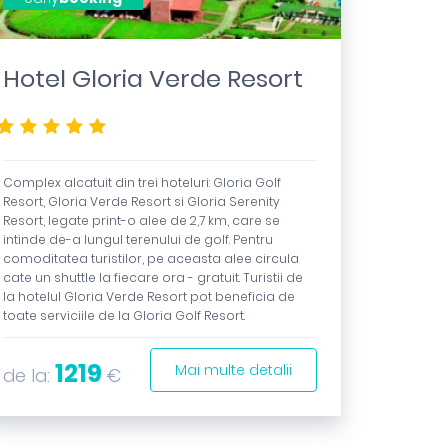
Hotel Gloria Verde Resort
*****
Complex alcatuit din trei hoteluri: Gloria Golf
Resort, Gloria Verde Resort si Gloria Serenity
Resort, legate print-o alee de 2,7 km, care se
intinde de-a lungul terenului de golf. Pentru
comoditatea turistilor, pe aceasta alee circula
cate un shuttle la fiecare ora - gratuit. Turistii de
la hotelul Gloria Verde Resort pot beneficia de
toate serviciile de la Gloria Golf Resort.
1219
Mai multe detalii
de la:
€