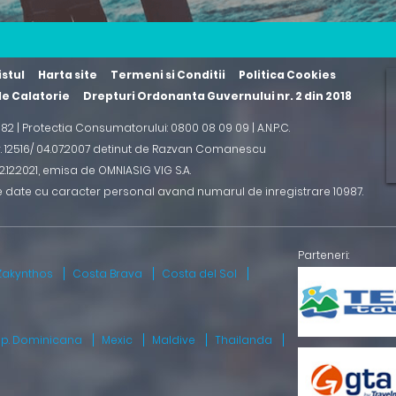
istul
Harta site
Termeni si Conditii
Politica Cookies
 de Calatorie
Drepturi Ordonanta Guvernului nr. 2 din 2018
2 82 | Protectia Consumatorului: 0800 08 09 09 |
A.N.P.C.
r. 12516/ 04.07.2007 detinut de Razvan Comanescu
.12.2021
, emisa de OMNIASIG VIG S.A.
e date cu caracter personal avand numarul de inregistrare 10987.
Zakynthos
Costa Brava
Costa del Sol
ep. Dominicana
Mexic
Maldive
Thailanda