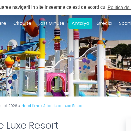
a
uarea navigarii in site inseamna ca esti de acord cu
Politica de 
ere
Circuite
Last Minute
Antalya
Grecia
Span
Belek 2026
Hotel Limak Atlantis de Luxe Resort
e Luxe Resort