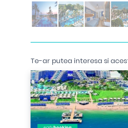
Te-ar putea interesa si aces
early
booking