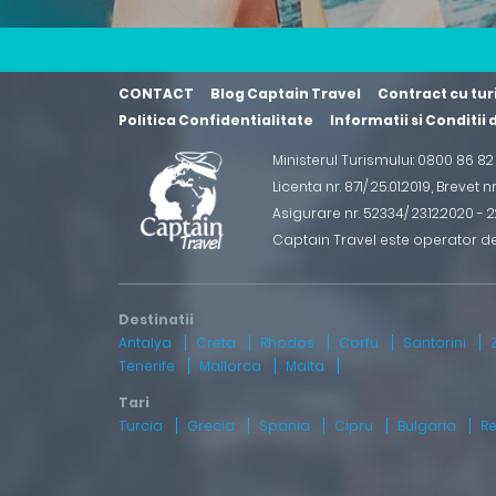
CONTACT
Blog Captain Travel
Contract cu tur
Politica Confidentialitate
Informatii si Conditii
Ministerul Turismului: 0800 86 8
Licenta nr. 871/ 25.01.2019
,
Brevet n
Asigurare nr. 52334/ 23.12.2020 - 22
Captain Travel este operator d
Antalya
Creta
Rhodos
Corfu
Santorini
Tenerife
Mallorca
Malta
Turcia
Grecia
Spania
Cipru
Bulgaria
R