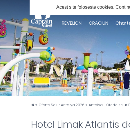
Solicita ofert
Acest site foloseste cookies.
Contin
Facebook
Twitter
Youtube
Instagram
Google
Plus
REVELION
CRACIUN
Chart
Captain Travel
Oferte Sejur Antalya 2026
Antalya - Oferte sejur 
Hotel Limak Atlantis d