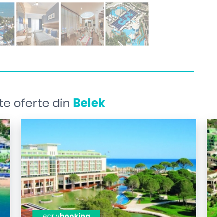
te oferte din
Belek
early
booking