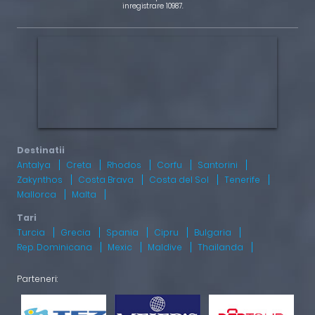
inregistrare 10987.
Antalya
Creta
Rhodos
Corfu
Santorini
Zakynthos
Costa Brava
Costa del Sol
Tenerife
Mallorca
Malta
Turcia
Grecia
Spania
Cipru
Bulgaria
Rep. Dominicana
Mexic
Maldive
Thailanda