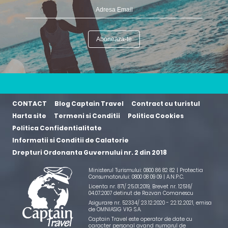
CONTACT
Blog Captain Travel
Contract cu turistul
Harta site
Termeni si Conditii
Politica Cookies
Politica Confidentialitate
Informatii si Conditii de Calatorie
Drepturi Ordonanta Guvernului nr. 2 din 2018
Ministerul Turismului: 0800 86 82 82 | Protectia
Consumatorului: 0800 08 09 09 |
A.N.P.C.
Licenta nr. 871/ 25.01.2019
,
Brevet nr. 12516/
04.07.2007 detinut de Razvan Comanescu
Asigurare nr. 52334/ 23.12.2020 - 22.12.2021
, emisa
de OMNIASIG VIG S.A.
Captain Travel este operator de date cu
caracter personal avand numarul de