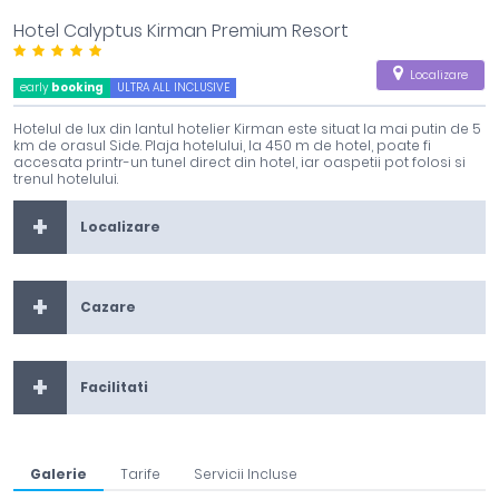
Hotel Calyptus Kirman Premium Resort
Localizare
early
booking
ULTRA ALL INCLUSIVE
Hotelul de lux din lantul hotelier Kirman este situat la mai putin de 5
km de orasul Side. Plaja hotelului, la 450 m de hotel, poate fi
accesata printr-un tunel direct din hotel, iar oaspetii pot folosi si
trenul hotelului.
Localizare
Cazare
Facilitati
Galerie
Tarife
Servicii Incluse