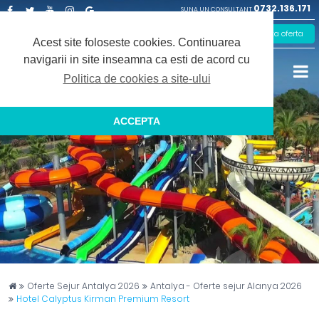
0732.136.171
SUNA UN CONSULTANT
Facebook
Twitter
Youtube
Instagram
Google
Solicita oferta
Plus
Acest site foloseste cookies.
Continuarea
navigarii in site inseamna ca esti de acord cu
Politica de cookies a site-ului
ACCEPTA
Captain Travel
Oferte Sejur Antalya 2026
Antalya - Oferte sejur Alanya 2026
Hotel Calyptus Kirman Premium Resort