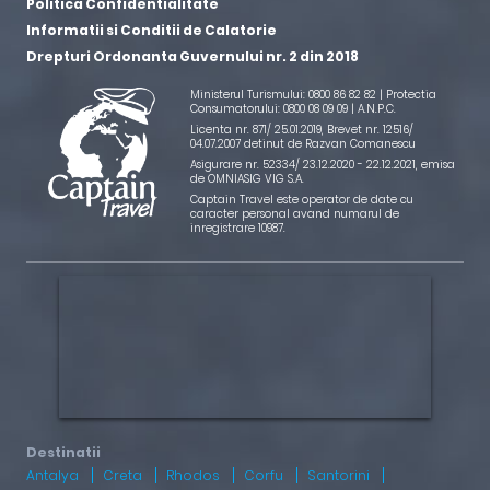
Politica Confidentialitate
Informatii si Conditii de Calatorie
Drepturi Ordonanta Guvernului nr. 2 din 2018
Ministerul Turismului: 0800 86 82 82 | Protectia
Consumatorului: 0800 08 09 09 |
A.N.P.C.
Licenta nr. 871/ 25.01.2019
,
Brevet nr. 12516/
04.07.2007 detinut de Razvan Comanescu
Asigurare nr. 52334/ 23.12.2020 - 22.12.2021
, emisa
de OMNIASIG VIG S.A.
Captain Travel este operator de date cu
caracter personal avand numarul de
inregistrare 10987.
Antalya
Creta
Rhodos
Corfu
Santorini