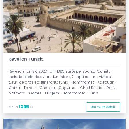
Revelion Tunisia
Revelion Tunisia 2027. Tarif: 1395 euro/ persoana. Pachetul
include: bilete de avion dus-intors, 7 nopti cazare, vizite si
tururi de oras etc. Itinerariu: Tunis – Hammamet – Kairouan –
Gafsa – Tozeur – Chebika – Ong Jmal – Chott Djjerid – Douz–
Matmata – Gabes – El Djjem – Hammamet – Tunis.
1395
de la
€
Mai multe detalii