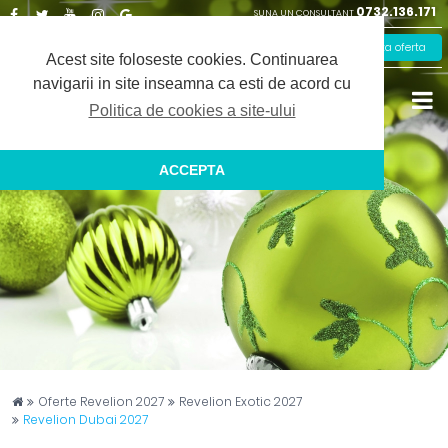
0732.136.171
SUNA UN CONSULTANT
Facebook
Twitter
Youtube
Instagram
Google
Solicita oferta
Plus
Acest site foloseste cookies.
Continuarea
navigarii in site inseamna ca esti de acord cu
Politica de cookies a site-ului
ACCEPTA
Captain Travel
Oferte Revelion 2027
Revelion Exotic 2027
Revelion Dubai 2027