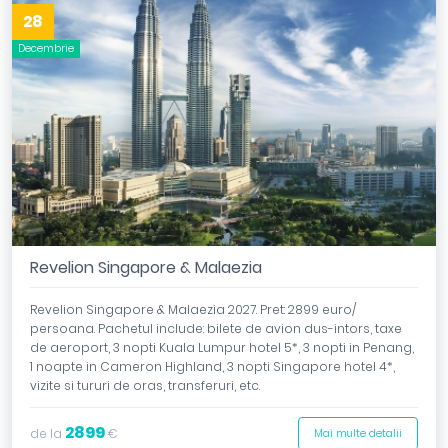
28
Decembrie
Revelion Singapore & Malaezia
Revelion Singapore & Malaezia 2027. Pret: 2899 euro/
persoana. Pachetul include: bilete de avion dus-intors, taxe
de aeroport, 3 nopti Kuala Lumpur hotel 5*, 3 nopti in Penang,
1 noapte in Cameron Highland, 3 nopti Singapore hotel 4*,
vizite si tururi de oras, transferuri, etc.
2899
de la
€
Mai multe detalii