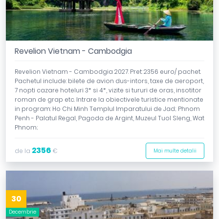
Revelion Vietnam - Cambodgia
Revelion Vietnam - Cambodgia 2027. Pret: 2356 euro/ pachet.
Pachetul include: bilete de avion dus-intors, taxe de aeroport,
7 nopti cazare hoteluri 3* si 4*, vizite si tururi de oras, insotitor
roman de grap etc. Intrare la obiectivele turistice mentionate
in program: Ho Chi Minh Templul Imparatului de Jad; Phnom
Penh - Palatul Regal, Pagoda de Argint, Muzeul Tuol Sleng, Wat
Phnom;
2356
de la
€
Mai multe detalii
30
Decembrie