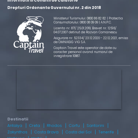
Informatii si Conditii de Calatorie
Drepturi Ordonanta Guvernului nr. 2 din 2018
Ministerul Turismului: 0800 86 82 82 | Protectia
Consumatorului: 0800 08 09 09 |
A.N.P.C.
Licenta nr. 871/ 25.01.2019
,
Brevet nr. 12516/
04.07.2007 detinut de Razvan Comanescu
Asigurare nr. 52334/ 23.12.2020 - 22.12.2021
, emisa
de OMNIASIG VIG S.A.
Captain Travel este operator de date cu
caracter personal avand numarul de
inregistrare 10987.
Antalya
Creta
Rhodos
Corfu
Santorini
Zakynthos
Costa Brava
Costa del Sol
Tenerife