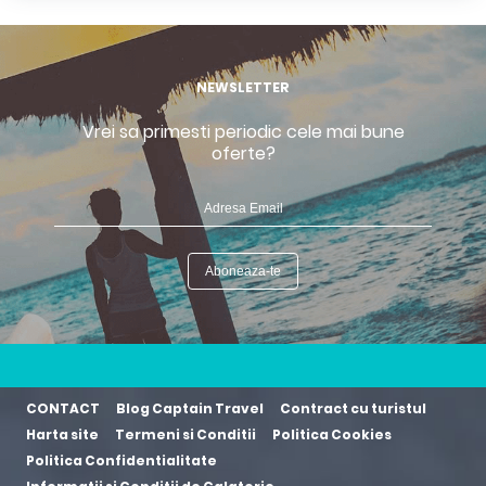
NEWSLETTER
Vrei sa primesti periodic cele mai bune
oferte?
CONTACT
Blog Captain Travel
Contract cu turistul
Harta site
Termeni si Conditii
Politica Cookies
Politica Confidentialitate