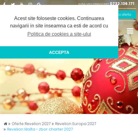
0732.136.171
SUNA UN CONSULTANT
Facebook
Twitter
Youtube
Instagram
Google
Solicita oferta
Plus
Acest site foloseste cookies.
Continuarea
navigarii in site inseamna ca esti de acord cu
Politica de cookies a site-ului
ACCEPTA
Captain Travel
Oferte Revelion 2027
Revelion Europa 2027
Revelion Malta - zbor charter 2027