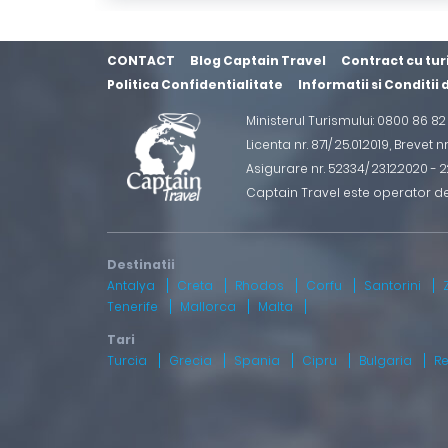
CONTACT
Blog Captain Travel
Contract cu tur
Politica Confidentialitate
Informatii si Conditii
Ministerul Turismului: 0800 86 8
Licenta nr. 871/ 25.01.2019
,
Brevet n
Asigurare nr. 52334/ 23.12.2020 - 22
Captain Travel este operator d
Antalya
Creta
Rhodos
Corfu
Santorini
Tenerife
Mallorca
Malta
Turcia
Grecia
Spania
Cipru
Bulgaria
R