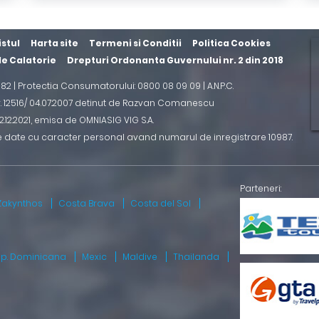
istul
Harta site
Termeni si Conditii
Politica Cookies
 de Calatorie
Drepturi Ordonanta Guvernului nr. 2 din 2018
2 82 | Protectia Consumatorului: 0800 08 09 09 |
A.N.P.C.
r. 12516/ 04.07.2007 detinut de Razvan Comanescu
.12.2021
, emisa de OMNIASIG VIG S.A.
e date cu caracter personal avand numarul de inregistrare 10987.
Zakynthos
Costa Brava
Costa del Sol
ep. Dominicana
Mexic
Maldive
Thailanda