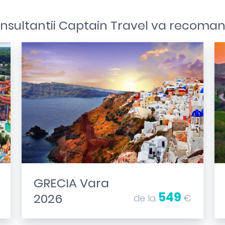
nsultantii Captain Travel va recoma
GRECIA Vara
549
2026
de la
€