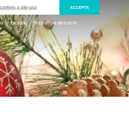
0732.136.171
SUNA UN CONSULTANT
cookies a site-ului
ACCEPTA
ia
Exotice
Parcuri de distractii