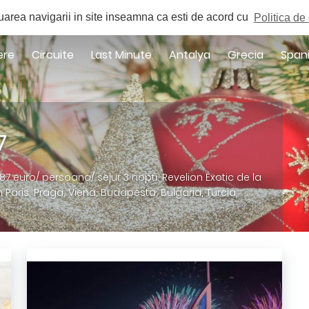
a
uarea navigarii in site inseamna ca esti de acord cu
Politica de 
ere
Circuite
Last Minute
Antalya
Grecia
Span
7
187 euro/ persoana/ sejur 3 nopti. Revelion Exotic de la
 Paris, Praga, Viena, Budapesta, Bulgaria, Turcia,