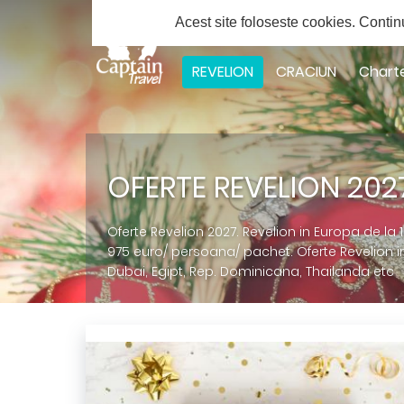
Solicita ofert
Acest site foloseste cookies.
Contin
Facebook
Twitter
Youtube
Instagram
Google
Plus
REVELION
CRACIUN
Chart
OFERTE REVELION 202
Oferte Revelion 2027. Revelion in Europa de la 
975 euro/ persoana/ pachet. Oferte Revelion in
Dubai, Egipt, Rep. Dominicana, Thailanda etc