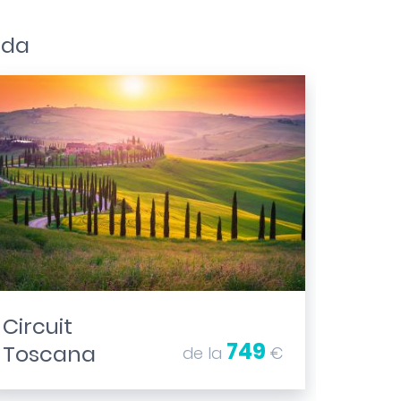
nda
Circuit
749
Toscana
de la
€