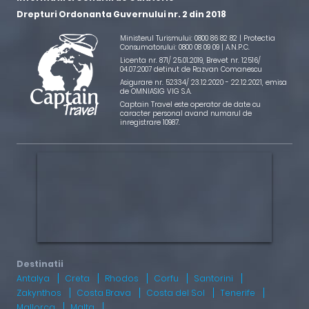
Drepturi Ordonanta Guvernului nr. 2 din 2018
Ministerul Turismului: 0800 86 82 82 | Protectia
Consumatorului: 0800 08 09 09 |
A.N.P.C.
Licenta nr. 871/ 25.01.2019
,
Brevet nr. 12516/
04.07.2007 detinut de Razvan Comanescu
Asigurare nr. 52334/ 23.12.2020 - 22.12.2021
, emisa
de OMNIASIG VIG S.A.
Captain Travel este operator de date cu
caracter personal avand numarul de
inregistrare 10987.
Antalya
Creta
Rhodos
Corfu
Santorini
Zakynthos
Costa Brava
Costa del Sol
Tenerife
Mallorca
Malta