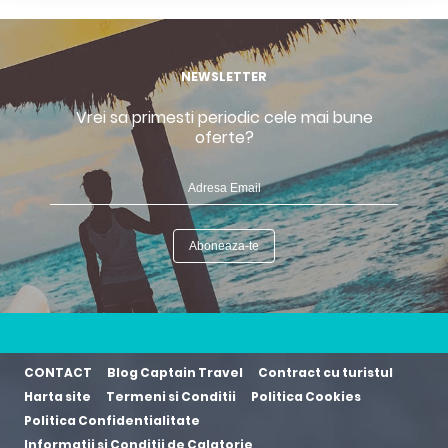
NEWSLETTER
Vrei sa primesti periodic cele mai bune
oferte?
CONTACT
Blog Captain Travel
Contract cu turistul
Harta site
Termeni si Conditii
Politica Cookies
Politica Confidentialitate
Informatii si Conditii de Calatorie