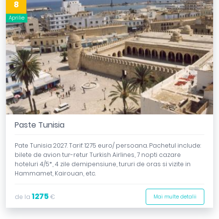
8
Aprilie
Paste Tunisia
Pate Tunisia 2027. Tarif: 1275 euro/ persoana. Pachetul include:
bilete de avion tur-retur Turkish Airlines, 7 nopti cazare
hoteluri 4/5*, 4 zile demipensiune, tururi de oras si vizite in
Hammamet, Kairouan, etc.
1275
de la
€
Mai multe detalii