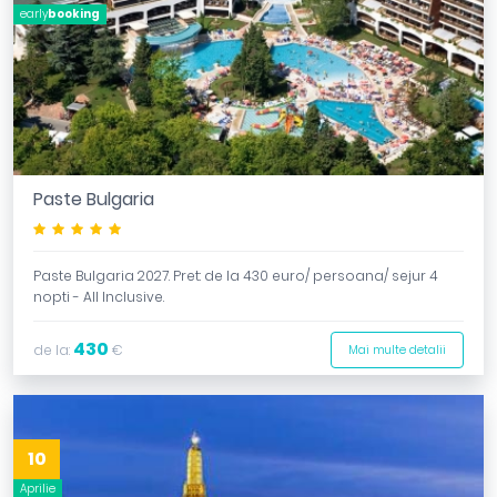
early
booking
Paste Bulgaria
*****
Paste Bulgaria 2027. Pret: de la 430 euro/ persoana/ sejur 4
nopti - All Inclusive.
430
de la:
€
Mai multe detalii
10
Aprilie