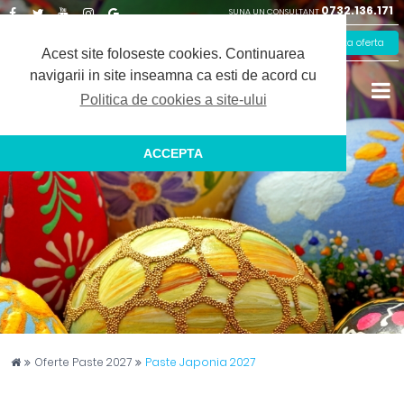
0732.136.171
SUNA UN CONSULTANT
Facebook
Twitter
Youtube
Instagram
Google
Solicita oferta
Plus
Acest site foloseste cookies.
Continuarea
navigarii in site inseamna ca esti de acord cu
Politica de cookies a site-ului
ACCEPTA
Captain Travel
Oferte Paste 2027
Paste Japonia 2027