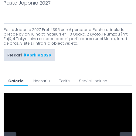
Paste Japonia 2027
Paste Japonia 2027. Pret: 4395 euro/ persoana. Pachetul include:
bilet de avion, 10 nopti hoteluri 4* - 3 Osaka, 2 Kyoto, 1 Numzau (mt.
Fuji), 4 Tokyo; cina cu spectacol si participarea unei Maiko; tururi
de oras, vizite si intrari la obiective; etc.
Plecari
8 Aprilie 2026
Galerie
Itinerariu
Tarife
Servicii Incluse