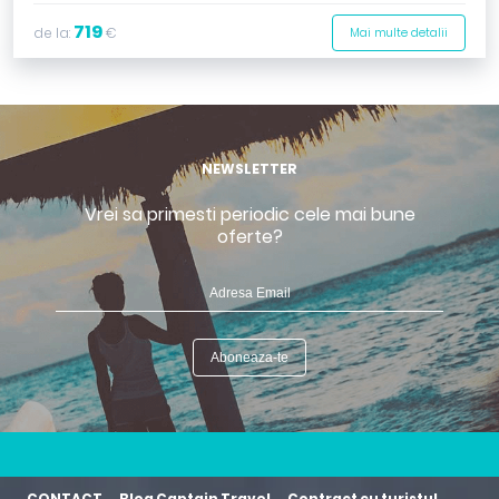
719
de la:
€
Mai multe detalii
NEWSLETTER
Vrei sa primesti periodic cele mai bune
oferte?
CONTACT
Blog Captain Travel
Contract cu turistul