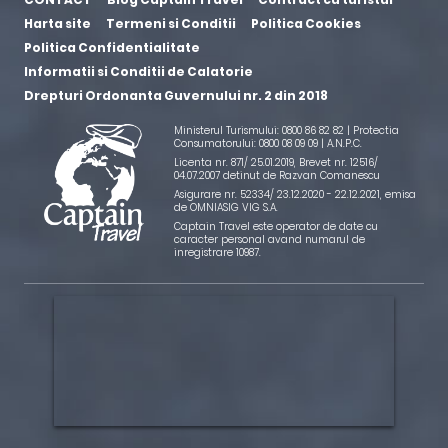
Harta site
Termeni si Conditii
Politica Cookies
Politica Confidentialitate
Informatii si Conditii de Calatorie
Drepturi Ordonanta Guvernului nr. 2 din 2018
Ministerul Turismului: 0800 86 82 82 | Protectia
Consumatorului: 0800 08 09 09 |
A.N.P.C.
Licenta nr. 871/ 25.01.2019
,
Brevet nr. 12516/
04.07.2007 detinut de Razvan Comanescu
Asigurare nr. 52334/ 23.12.2020 - 22.12.2021
, emisa
de OMNIASIG VIG S.A.
Captain Travel este operator de date cu
caracter personal avand numarul de
inregistrare 10987.