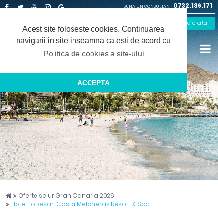
0732.136.171
SUNA UN CONSULTANT
Facebook
Twitter
Youtube
Instagram
Google
Solicita oferta
Plus
Acest site foloseste cookies.
Continuarea
navigarii in site inseamna ca esti de acord cu
Politica de cookies a site-ului
ACCEPTA
Captain Travel
Oferte sejur Gran Canaria 2026
Hotel Lopesan Costa Meloneras Resort & Spa