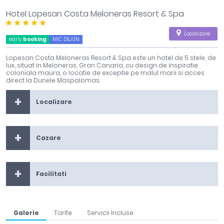
Hotel Lopesan Costa Meloneras Resort & Spa
Localizare
early
booking
MIC DEJUN
Lopesan Costa Meloneras Resort & Spa este un hotel de 5 stele, de
lux, situat in Meloneras, Gran Canaria, cu design de inspiratie
coloniala maura, o locatie de exceptie pe malul marii si acces
direct la Dunele Maspalomas.
Localizare
Cazare
Facilitati
Galerie
Tarife
Servicii Incluse