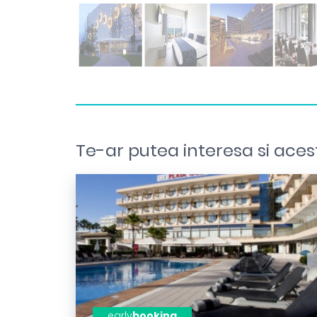
Te-ar putea interesa si aces
early
booking