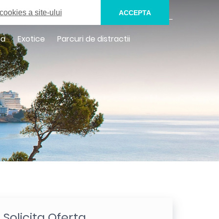
0732.136.171
SUNA UN CONSULTANT
cookies a site-ului
ACCEPTA
ia
Exotice
Parcuri de distractii
Solicita Oferta