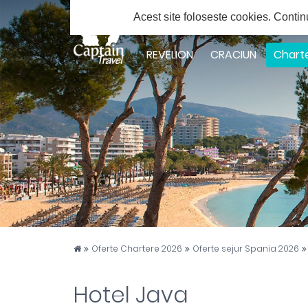
Solicita ofert
Acest site foloseste cookies.
Contin
Facebook
Twitter
Youtube
Instagram
Google
Plus
REVELION
CRACIUN
Chart
Captain Travel
Oferte Chartere 2026
Oferte sejur Spania 2026
Hotel Java