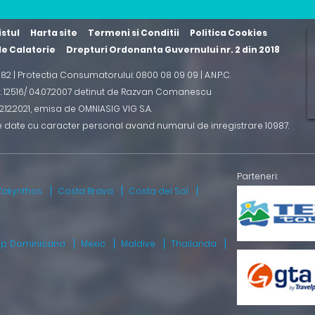
istul
Harta site
Termeni si Conditii
Politica Cookies
 de Calatorie
Drepturi Ordonanta Guvernului nr. 2 din 2018
2 82 | Protectia Consumatorului: 0800 08 09 09 |
A.N.P.C.
r. 12516/ 04.07.2007 detinut de Razvan Comanescu
.12.2021
, emisa de OMNIASIG VIG S.A.
e date cu caracter personal avand numarul de inregistrare 10987.
Zakynthos
Costa Brava
Costa del Sol
ep. Dominicana
Mexic
Maldive
Thailanda