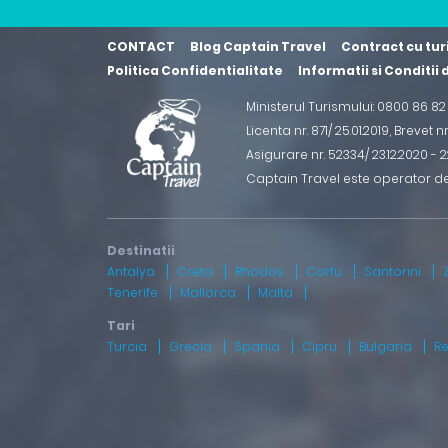
CONTACT
Blog Captain Travel
Contract cu tur
Politica Confidentialitate
Informatii si Conditii
Ministerul Turismului: 0800 86 8
Licenta nr. 871/ 25.01.2019
,
Brevet n
Asigurare nr. 52334/ 23.12.2020 - 22
Captain Travel este operator d
Antalya
Creta
Rhodos
Corfu
Santorini
Tenerife
Mallorca
Malta
Turcia
Grecia
Spania
Cipru
Bulgaria
R