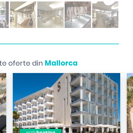
te oferte din
Mallorca
early
booking