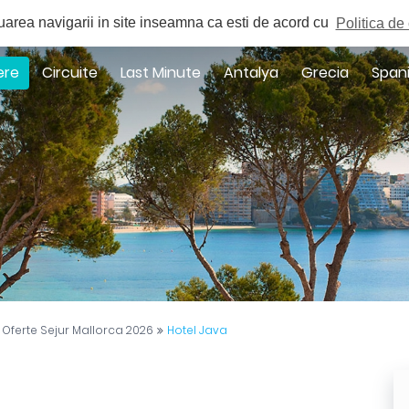
a
uarea navigarii in site inseamna ca esti de acord cu
Politica de 
ere
Circuite
Last Minute
Antalya
Grecia
Span
Oferte Sejur Mallorca 2026
Hotel Java