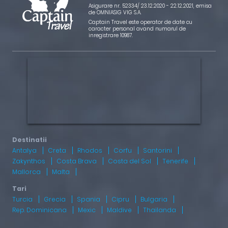
Asigurare nr. 52334/ 23.12.2020 - 22.12.2021
, emisa
de OMNIASIG VIG S.A.
Captain Travel este operator de date cu
caracter personal avand numarul de
inregistrare 10987.
Antalya
Creta
Rhodos
Corfu
Santorini
Zakynthos
Costa Brava
Costa del Sol
Tenerife
Mallorca
Malta
Turcia
Grecia
Spania
Cipru
Bulgaria
Rep. Dominicana
Mexic
Maldive
Thailanda