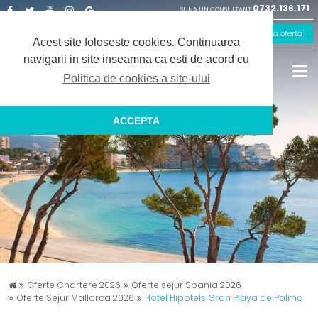
0732.136.171
SUNA UN CONSULTANT
Facebook
Twitter
Youtube
Instagram
Google
Solicita oferta
Plus
Acest site foloseste cookies.
Continuarea
navigarii in site inseamna ca esti de acord cu
Politica de cookies a site-ului
ACCEPTA
Captain Travel
Oferte Chartere 2026
Oferte sejur Spania 2026
Oferte Sejur Mallorca 2026
Hotel Hipotels Gran Playa de Palma