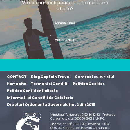
Vrei sa primesti periodic cele mai bune
oferte?
CONTACT
Blog Captain Travel
Contract cu turistul
Harta site
Termeni si Conditii
Politica Cookies
Politica Confidentialitate
Informatii si Conditii de Calatorie
Drepturi Ordonanta Guvernului nr. 2 din 2018
Ministerul Turismului: 0800 86 82 82 | Protectia
Consumatorului: 0800 08 09 09 |
A.N.P.C.
Licenta nr. 871/ 25.01.2019
,
Brevet nr. 12516/
04.07.2007 detinut de Razvan Comanescu