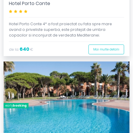
Hotel Porto Conte
****
Hotel Porto Conte 4* a fost proiectat cu fata spre mare
avand o priveliste superba, este protejat de umbra
copacilor si inconjurat de verdeata Mediteranei.
640
de la:
€
Mai multe detalii
early
booking