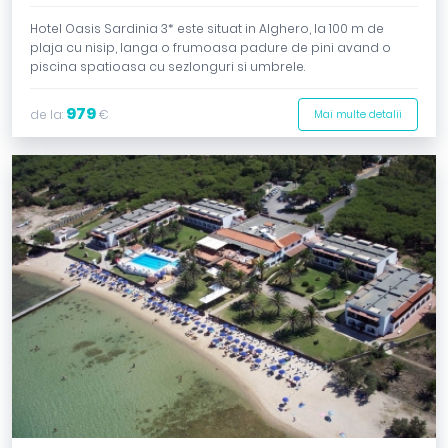
Hotel Oasis Sardinia 3* este situat in Alghero, la 100 m de
plaja cu nisip, langa o frumoasa padure de pini avand o
piscina spatioasa cu sezlonguri si umbrele.
979
de la:
€
Mai multe detalii