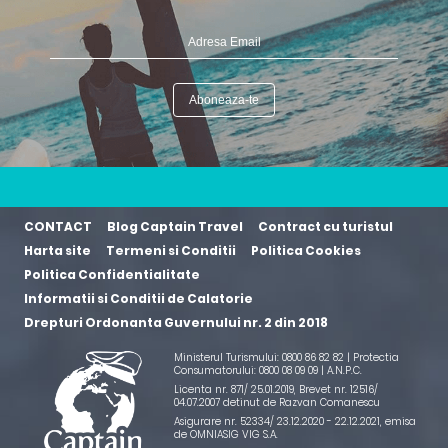
CONTACT
Blog Captain Travel
Contract cu turistul
Harta site
Termeni si Conditii
Politica Cookies
Politica Confidentialitate
Informatii si Conditii de Calatorie
Drepturi Ordonanta Guvernului nr. 2 din 2018
Ministerul Turismului: 0800 86 82 82 | Protectia
Consumatorului: 0800 08 09 09 |
A.N.P.C.
Licenta nr. 871/ 25.01.2019
,
Brevet nr. 12516/
04.07.2007 detinut de Razvan Comanescu
Asigurare nr. 52334/ 23.12.2020 - 22.12.2021
, emisa
de OMNIASIG VIG S.A.