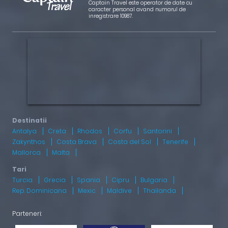
Captain Travel este operator de date cu
caracter personal avand numarul de
inregistrare 10987.
Antalya
Creta
Rhodos
Corfu
Santorini
Zakynthos
Costa Brava
Costa del Sol
Tenerife
Mallorca
Malta
Turcia
Grecia
Spania
Cipru
Bulgaria
Rep. Dominicana
Mexic
Maldive
Thailanda