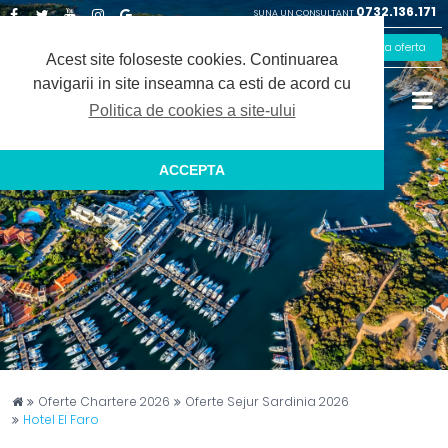
0732.136.171
SUNA UN CONSULTANT
Facebook
Twitter
Youtube
Instagram
Google
Solicita oferta
Plus
Acest site foloseste cookies.
Continuarea
navigarii in site inseamna ca esti de acord cu
Politica de cookies a site-ului
ACCEPTA
Captain Travel
Oferte Chartere 2026
Oferte Sejur Sardinia 2026
Hotel El Faro