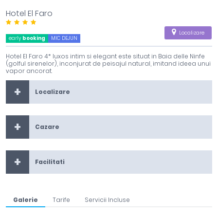
Hotel El Faro
Localizare
early
booking
MIC DEJUN
Hotel El Faro 4* luxos intim si elegant este situat in Baia delle Ninfe
(golful sirenelor), inconjurat de peisajul natural, imitand ideea unui
vapor ancorat.
Localizare
Cazare
Facilitati
Galerie
Tarife
Servicii Incluse