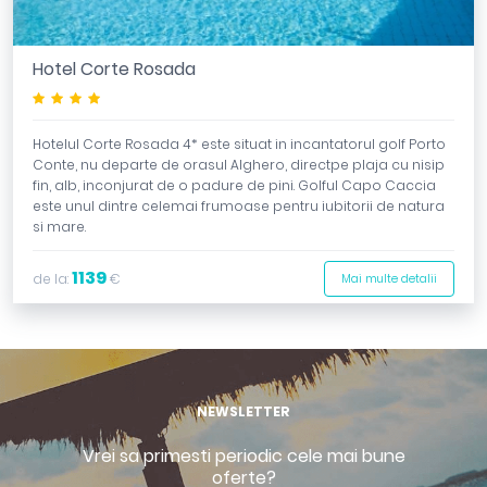
Hotel Corte Rosada
****
Hotelul Corte Rosada 4* este situat in incantatorul golf Porto
Conte, nu departe de orasul Alghero, directpe plaja cu nisip
fin, alb, inconjurat de o padure de pini. Golful Capo Caccia
este unul dintre celemai frumoase pentru iubitorii de natura
si mare.
1139
de la:
€
Mai multe detalii
NEWSLETTER
Vrei sa primesti periodic cele mai bune
oferte?