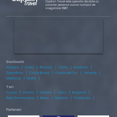
Captain Travel este operator de date cu
caracter personal avand numarul de
inregistrare 10987.
Antalya
Creta
Rhodos
Corfu
Santorini
Zakynthos
Costa Brava
Costa del Sol
Tenerife
Mallorca
Malta
Turcia
Grecia
Spania
Cipru
Bulgaria
Rep. Dominicana
Mexic
Maldive
Thailanda