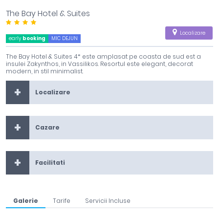
The Bay Hotel & Suites
Localizare
early
booking
MIC DEJUN
The Bay Hotel & Suites 4* este amplasat pe coasta de sud est a
insulei Zakynthos, in Vassilikos. Resortul este elegant, decorat
modern, in stil minimalist.
Localizare
Cazare
Facilitati
Galerie
Tarife
Servicii Incluse