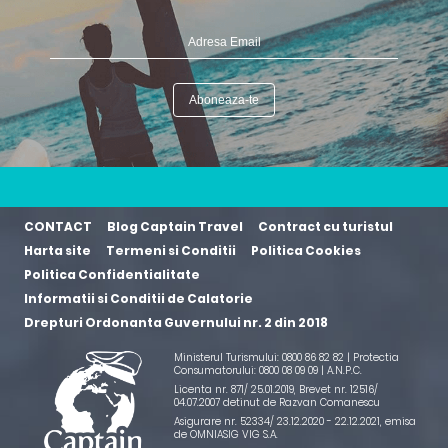
CONTACT
Blog Captain Travel
Contract cu turistul
Harta site
Termeni si Conditii
Politica Cookies
Politica Confidentialitate
Informatii si Conditii de Calatorie
Drepturi Ordonanta Guvernului nr. 2 din 2018
Ministerul Turismului: 0800 86 82 82 | Protectia
Consumatorului: 0800 08 09 09 |
A.N.P.C.
Licenta nr. 871/ 25.01.2019
,
Brevet nr. 12516/
04.07.2007 detinut de Razvan Comanescu
Asigurare nr. 52334/ 23.12.2020 - 22.12.2021
, emisa
de OMNIASIG VIG S.A.