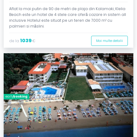
Aflat la mai putin de 90 de metri de plaja din Kalamaki, Klelia
Beach este un hotel de 4 stele care oferă cazare in sistem all
inclusive. Hotelul este situat pe un teren de 7.000 m² cu
palmieri si măslini.
1039
de la:
€
Mai multe detalii
early
booking