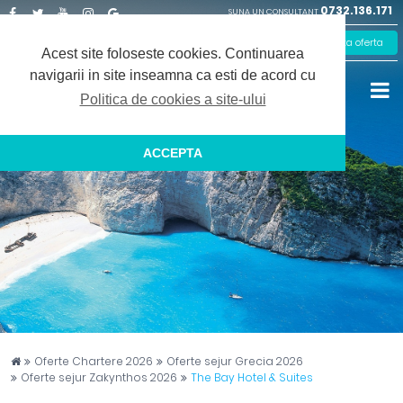
0732.136.171
SUNA UN CONSULTANT
Facebook
Twitter
Youtube
Instagram
Google
Solicita oferta
Plus
Acest site foloseste cookies.
Continuarea
navigarii in site inseamna ca esti de acord cu
Politica de cookies a site-ului
ACCEPTA
Captain Travel
Oferte Chartere 2026
Oferte sejur Grecia 2026
Oferte sejur Zakynthos 2026
The Bay Hotel & Suites