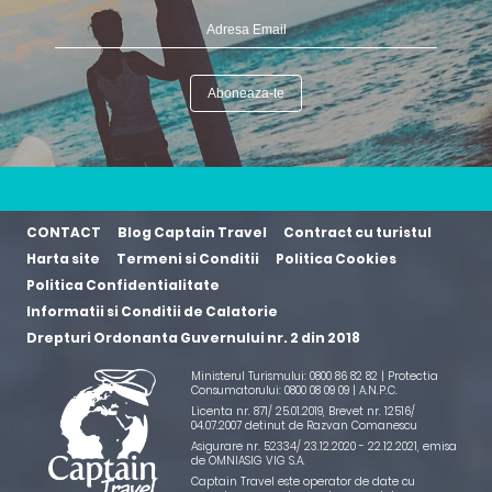
CONTACT
Blog Captain Travel
Contract cu turistul
Harta site
Termeni si Conditii
Politica Cookies
Politica Confidentialitate
Informatii si Conditii de Calatorie
Drepturi Ordonanta Guvernului nr. 2 din 2018
Ministerul Turismului: 0800 86 82 82 | Protectia
Consumatorului: 0800 08 09 09 |
A.N.P.C.
Licenta nr. 871/ 25.01.2019
,
Brevet nr. 12516/
04.07.2007 detinut de Razvan Comanescu
Asigurare nr. 52334/ 23.12.2020 - 22.12.2021
, emisa
de OMNIASIG VIG S.A.
Captain Travel este operator de date cu