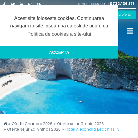
0732.136.171
SUNA UN CONSULTANT
Facebook
Twitter
Youtube
Instagram
Google
Solicita oferta
Plus
Acest site foloseste cookies.
Continuarea
navigarii in site inseamna ca esti de acord cu
Politica de cookies a site-ului
ACCEPTA
Captain Travel
Oferte Chartere 2026
Oferte sejur Grecia 2026
Oferte sejur Zakynthos 2026
Hotel Alexandra Beach Tsilivi