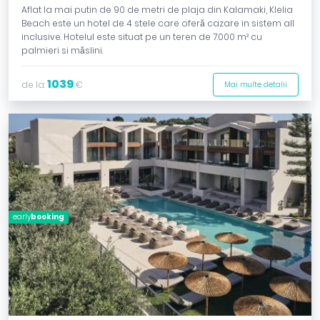
Aflat la mai putin de 90 de metri de plaja din Kalamaki, Klelia
Beach este un hotel de 4 stele care oferă cazare in sistem all
inclusive. Hotelul este situat pe un teren de 7.000 m² cu
palmieri si măslini.
1039
de la:
€
Mai multe detalii
early
booking