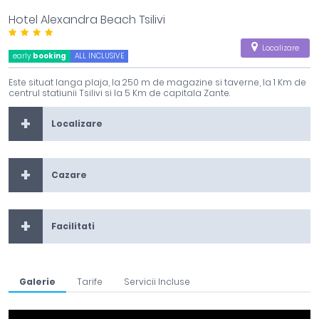
Hotel Alexandra Beach Tsilivi
Localizare
early
booking
ALL INCLUSIVE
Este situat langa plaja, la 250 m de magazine si taverne, la 1 Km de
centrul statiunii Tsilivi si la 5 Km de capitala Zante.
Localizare
Cazare
Facilitati
Galerie
Tarife
Servicii Incluse