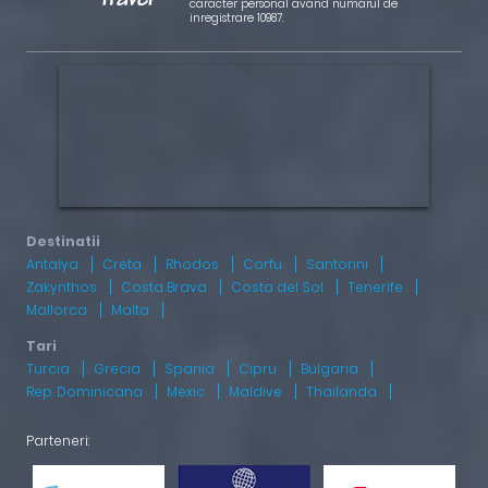
caracter personal avand numarul de
inregistrare 10987.
Antalya
Creta
Rhodos
Corfu
Santorini
Zakynthos
Costa Brava
Costa del Sol
Tenerife
Mallorca
Malta
Turcia
Grecia
Spania
Cipru
Bulgaria
Rep. Dominicana
Mexic
Maldive
Thailanda