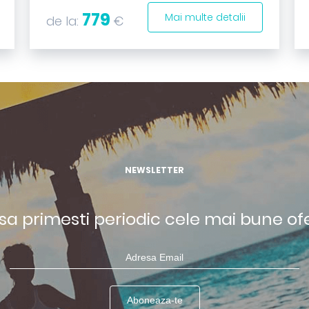
779
Mai multe detalii
de la:
€
NEWSLETTER
 sa primesti periodic cele mai bune of