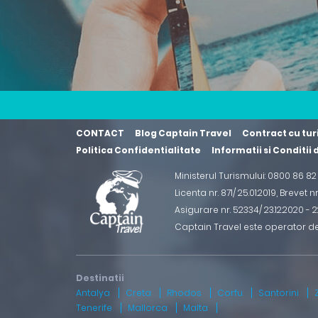
CONTACT
Blog Captain Travel
Contract cu tur
Politica Confidentialitate
Informatii si Conditii
Ministerul Turismului: 0800 86 8
Licenta nr. 871/ 25.01.2019
,
Brevet n
Asigurare nr. 52334/ 23.12.2020 - 22
Captain Travel este operator d
Antalya
Creta
Rhodos
Corfu
Santorini
Tenerife
Mallorca
Malta