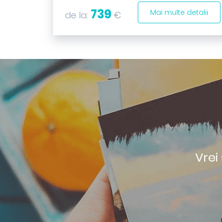
739
Mai multe detalii
de la:
€
Vrei