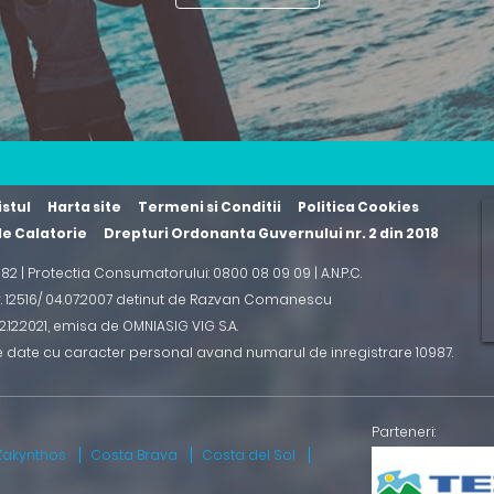
istul
Harta site
Termeni si Conditii
Politica Cookies
 de Calatorie
Drepturi Ordonanta Guvernului nr. 2 din 2018
2 82 | Protectia Consumatorului: 0800 08 09 09 |
A.N.P.C.
r. 12516/ 04.07.2007 detinut de Razvan Comanescu
.12.2021
, emisa de OMNIASIG VIG S.A.
e date cu caracter personal avand numarul de inregistrare 10987.
Zakynthos
Costa Brava
Costa del Sol