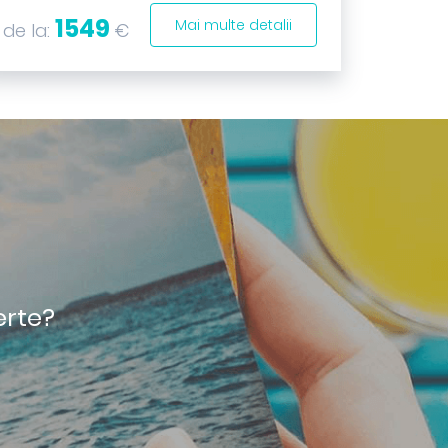
1549
Mai multe detalii
de la:
€
erte?