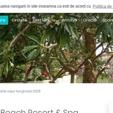
a
uarea navigarii in site inseamna ca esti de acord cu
Politica de 
ere
Circuite
Last Minute
Antalya
Grecia
Span
ferte sejur Hurghada 2026
 Beach Resort & Spa