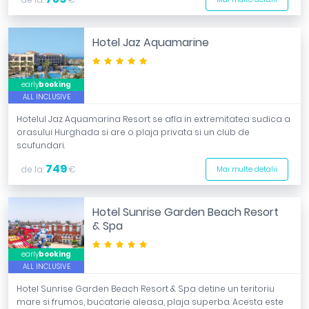
Hotel Jaz Aquamarine
*****
early
booking
ALL INCLUSIVE
Hotelul Jaz Aquamarina Resort se afla in extremitatea sudica a
orasului Hurghada si are o plaja privata si un club de
scufundari.
749
de la:
€
Mai multe detalii
Hotel Sunrise Garden Beach Resort
& Spa
*****
early
booking
ALL INCLUSIVE
Hotel Sunrise Garden Beach Resort & Spa detine un teritoriu
mare si frumos, bucatarie aleasa, plaja superba. Acesta este