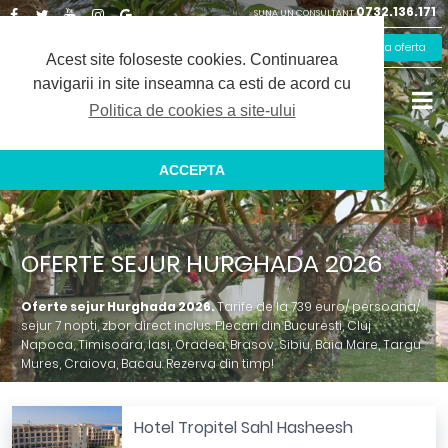
0732.136.171
SUNA UN CONSULTANT
Facebook
Twitter
Youtube
Instagram
Google
Solicita oferta
Plus
Acest site foloseste cookies.
Continuarea
navigarii in site inseamna ca esti de acord cu
Politica de cookies a site-ului
ACCEPTA
OFERTE SEJUR HURGHADA 2026
Oferte sejur Hurghada 2026.
Tarife de la 739 euro/ persoana/
sejur 7 nopti, zbor direct inclus. Plecari din Bucuresti, Cluj
Napoca, Timisoara, Iasi, Oradea, Brasov, Sibiu, Baia Mare, Targu
Mures, Craiova, Bacau. Rezerva din timp!
Hotel Tropitel Sahl Hasheesh