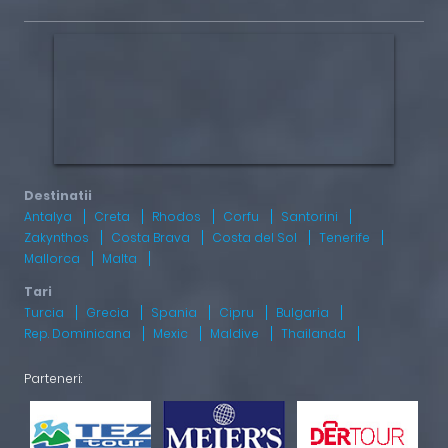
Antalya
Creta
Rhodos
Corfu
Santorini
Zakynthos
Costa Brava
Costa del Sol
Tenerife
Mallorca
Malta
Turcia
Grecia
Spania
Cipru
Bulgaria
Rep. Dominicana
Mexic
Maldive
Thailanda