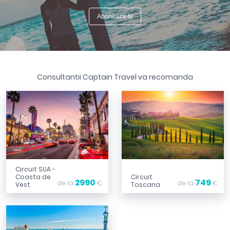
Consultantii Captain Travel va recomanda
Circuit SUA -
Coasta de
Circuit
2990
749
de la
€
de la
€
Vest
Toscana