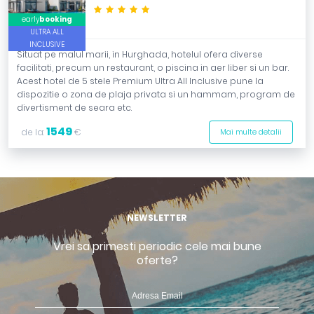
*****
early
booking
ULTRA ALL
INCLUSIVE
Situat pe malul marii, in Hurghada, hotelul ofera diverse
facilitati, precum un restaurant, o piscina in aer liber si un bar.
Acest hotel de 5 stele Premium Ultra All Inclusive pune la
dispozitie o zona de plaja privata si un hammam, program de
divertisment de seara etc.
1549
de la:
€
Mai multe detalii
NEWSLETTER
Vrei sa primesti periodic cele mai bune
oferte?