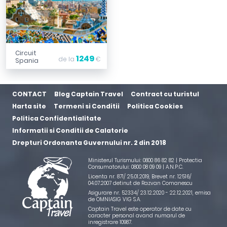
Circuit
1249
de la
€
Spania
CONTACT
Blog Captain Travel
Contract cu turistul
Harta site
Termeni si Conditii
Politica Cookies
Politica Confidentialitate
Informatii si Conditii de Calatorie
Drepturi Ordonanta Guvernului nr. 2 din 2018
Ministerul Turismului: 0800 86 82 82 | Protectia
Consumatorului: 0800 08 09 09 |
A.N.P.C.
Licenta nr. 871/ 25.01.2019
,
Brevet nr. 12516/
04.07.2007 detinut de Razvan Comanescu
Asigurare nr. 52334/ 23.12.2020 - 22.12.2021
, emisa
de OMNIASIG VIG S.A.
Captain Travel este operator de date cu
caracter personal avand numarul de
inregistrare 10987.