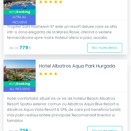
*****
early
booking
ULTRA ALL
INCLUSIVE
Tropitel Sahl Hasheesh 5* este un resort deluxe care se afla
intr-o zona eleganta de la Marea Rosie, oferind o vedere
fermecatoare spre mare. Hotelul ofera si parc acvatic.
779
de la:
€
Mai multe detalii
Hotel Albatros Aqua Park Hurgada
****
early
booking
ALL INCLUSIVE
Hotel confortabil, situat vis-a-vis de hotelul Beach Albatros
Resort. Spatiu exterior comun cu Albatros Aqua Blue Resort si
Albatros Aqua Vista Resort & SPA, de care pot beneficia turistii,
mai putin restaurantele principale. Recomandat tinerilor si
familiilor.
739
de la:
€
Mai multe detalii