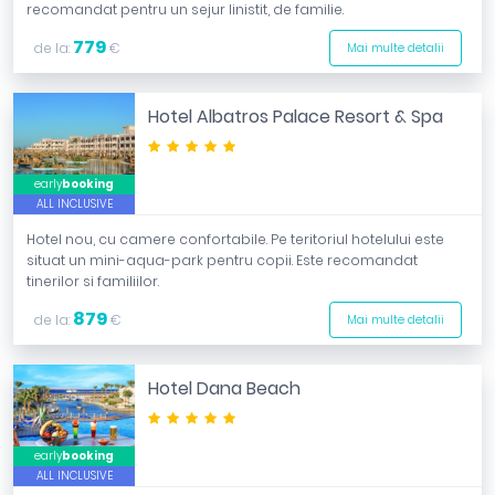
recomandat pentru un sejur linistit, de familie.
779
de la:
€
Mai multe detalii
Hotel Albatros Palace Resort & Spa
*****
early
booking
ALL INCLUSIVE
Hotel nou, cu camere confortabile. Pe teritoriul hotelului este
situat un mini-aqua-park pentru copii. Este recomandat
tinerilor si familiilor.
879
de la:
€
Mai multe detalii
Hotel Dana Beach
*****
early
booking
ALL INCLUSIVE